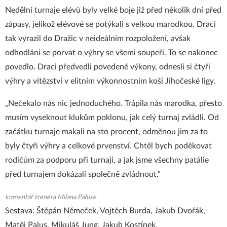
Nedělní turnaje elévů byly velké boje již před několik dní před
zápasy, jelikož elévové se potýkali s velkou marodkou. Draci
tak vyrazil do Dražic v neideálním rozpoložení, avšak
odhodláni se porvat o výhry se všemi soupeři. To se nakonec
povedlo. Draci předvedli povedené výkony, odnesli si čtyři
výhry a vítězství v elitním výkonnostním koši Jihočeské ligy.
„Nečekalo nás nic jednoduchého. Trápila nás marodka, přesto
musím vyseknout klukům poklonu, jak celý turnaj zvládli. Od
začátku turnaje makali na sto procent, odměnou jim za to
byly čtyři výhry a celkové prvenství. Chtěl bych poděkovat
rodičům za podporu při turnaji, a jak jsme všechny patálie
před turnajem dokázali společně zvládnout."
komentář trenéra Milana Paluse
Sestava: Štěpán Němeček, Vojtěch Burda, Jakub Dvořák,
Matěj Palus, Mikuláš Jung, Jakub Kostínek.