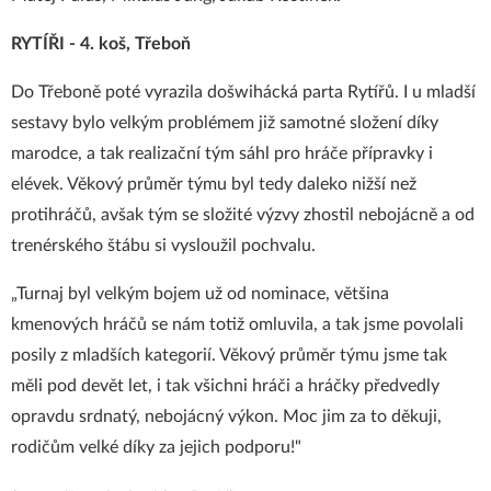
RYTÍŘI - 4. koš, Třeboň
Do Třeboně poté vyrazila došwihácká parta Rytířů. I u mladší
sestavy bylo velkým problémem již samotné složení díky
marodce, a tak realizační tým sáhl pro hráče přípravky i
elévek. Věkový průměr týmu byl tedy daleko nižší než
protihráčů, avšak tým se složité výzvy zhostil nebojácně a od
trenérského štábu si vysloužil pochvalu.
„Turnaj byl velkým bojem už od nominace, většina
kmenových hráčů se nám totiž omluvila, a tak jsme povolali
posily z mladších kategorií. Věkový průměr týmu jsme tak
měli pod devět let, i tak všichni hráči a hráčky předvedly
opravdu srdnatý, nebojácný výkon. Moc jim za to děkuji,
rodičům velké díky za jejich podporu!"