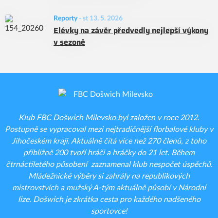
Reporty
-
st 13. 5. 2026
Elévky na závěr předvedly nejlepší výkony
v sezoně
Klub FBC Došwich Milevsko byl založen v roce 2012.
Postupně se vypracoval mezi nejtradičnější florbalové kluby v
Jihočeském kraji. Aktuálně čítá více než 270 členů, z toho
přibližně 200 tvoří hráči a hráčky do 21 let. Během
čtrnáctiletého působení zaznamenal klub nespočet úspěchů.
Mládežnické výběry si zahrály na republikových
mistrovstvích a mužský A-tým aktuálně působí v Národní
lize. Došwich je zkrátka cesta pro každého nadšeného
sportovce!