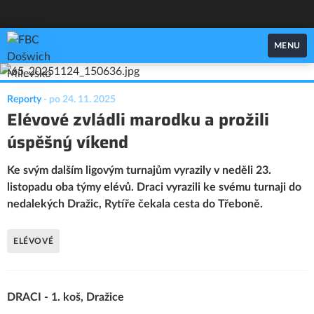
FBC Došwich Milevsko
MENU
Reporty
-
po 24. 11. 2025
Elévové zvládli marodku a prožili
úspěšný víkend
Ke svým dalším ligovým turnajům vyrazily v neděli 23.
listopadu oba týmy elévů. Draci vyrazili ke svému turnaji do
nedalekých Dražic, Rytíře čekala cesta do Třeboně.
ELÉVOVÉ
DRACI - 1. koš, Dražice