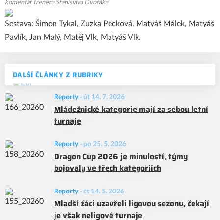
komentář trenéra Stanislava Dvořáka
Sestava: Šimon Tykal, Zuzka Pecková, Matyáš Málek, Matyáš
Pavlík, Jan Malý, Matěj Vlk, Matyáš Vlk.
DALŠÍ ČLÁNKY Z RUBRIKY
Reporty
-
út 14. 7. 2026
Mládežnické kategorie mají za sebou letní
turnaje
Reporty
-
po 25. 5. 2026
Dragon Cup 2026 je minulostí, týmy
bojovaly ve třech kategoriích
Reporty
-
čt 14. 5. 2026
Mladší žáci uzavřeli ligovou sezonu, čekají
je však neligové turnaje