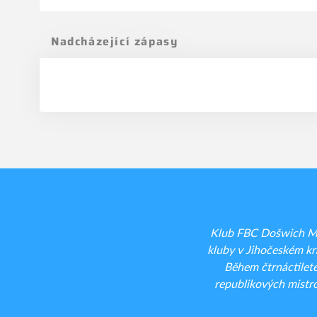
Nadcházející zápasy
Klub FBC Došwich Mil
kluby v Jihočeském kra
Během čtrnáctilet
republikových mistro