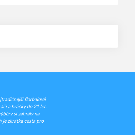
radičnější florbalové
áči a hráčky do 21 let.
běry si zahrály na
 je zkrátka cesta pro