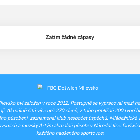
Zatím žádné zápasy
evsko byl založen v roce 2012. Postupně se vypracoval mezi nejt
ji. Aktuálně čítá více než 270 členů, z toho přibližně 200 tvoří hr
ého působení zaznamenal klub nespočet úspěchů. Mládežnické vý
vstvích a mužský A-tým aktuálně působí v Národní lize. Došwich
každého nadšeného sportovce!