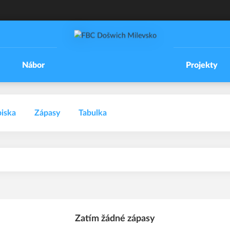
Nábor
Projekty
iska
Zápasy
Tabulka
Zatím žádné zápasy