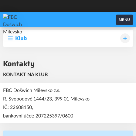
FBC Došwich Milevsko
MENU
Klub
Kontakty
KONTAKT NA KLUB
FBC Došwich Milevsko z.s.
R. Svobodové 1444/23, 399 01 Milevsko
IČ: 22608150,
bankovní účet: 207225397/0600