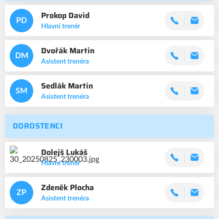
Prokop
David
PD
Hlavní trenér
Dvořák
Martin
DM
Asistent trenéra
Sedlák
Martin
SM
Asistent trenéra
DOROSTENCI
Dolejš
Lukáš
Hlavní trenér
Zdeněk
Plocha
ZP
Asistent trenéra