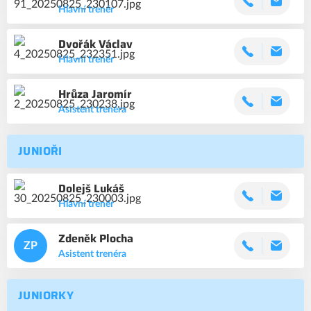
Hlavní trenér
Dvořák
Václav
Hlavní trenér
Hrůza
Jaromír
Asistent trenéra
JUNIOŘI
Dolejš
Lukáš
Hlavní trenér
Zdeněk
Plocha
ZP
Asistent trenéra
JUNIORKY