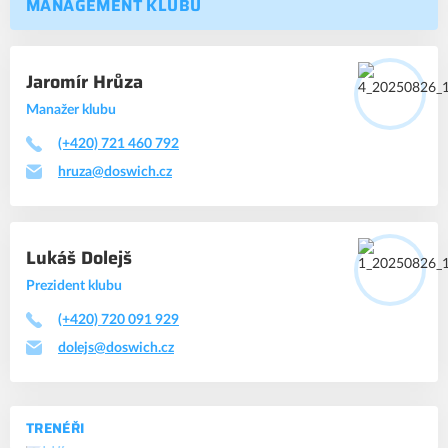
MANAGEMENT KLUBU
Jaromír Hrůza
Manažer klubu
(+420) 721 460 792
hruza@doswich.cz
Lukáš Dolejš
Prezident klubu
(+420) 720 091 929
dolejs@doswich.cz
TRENÉŘI