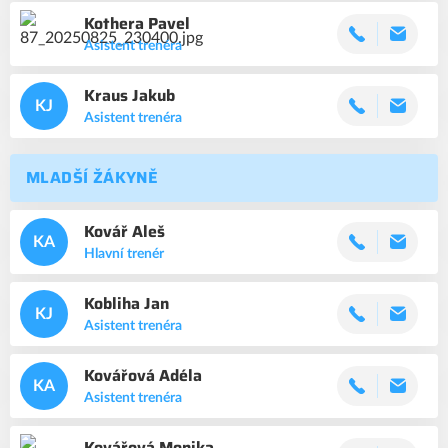
Kothera
Pavel
Asistent trenéra
Kraus
Jakub
KJ
Asistent trenéra
MLADŠÍ ŽÁKYNĚ
Kovář
Aleš
KA
Hlavní trenér
Kobliha
Jan
KJ
Asistent trenéra
Kovářová
Adéla
KA
Asistent trenéra
Kovářová
Monika