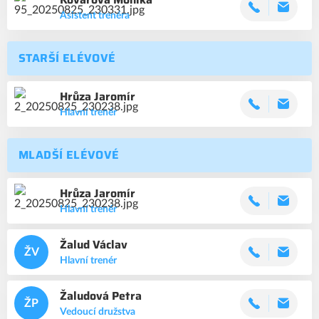
Asistent trenéra
STARŠÍ ELÉVOVÉ
Hrůza
Jaromír
Hlavní trenér
MLADŠÍ ELÉVOVÉ
Hrůza
Jaromír
Hlavní trenér
Žalud
Václav
ŽV
Hlavní trenér
Žaludová
Petra
ŽP
Vedoucí družstva