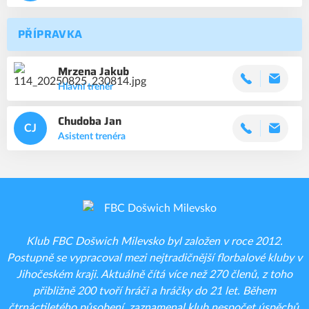
PŘÍPRAVKA
Mrzena
Jakub
Hlavní trenér
Chudoba
Jan
CJ
Asistent trenéra
Klub FBC Došwich Milevsko byl založen v roce 2012.
Postupně se vypracoval mezi nejtradičnější florbalové kluby v
Jihočeském kraji. Aktuálně čítá více než 270 členů, z toho
přibližně 200 tvoří hráči a hráčky do 21 let. Během
čtrnáctiletého působení zaznamenal klub nespočet úspěchů.