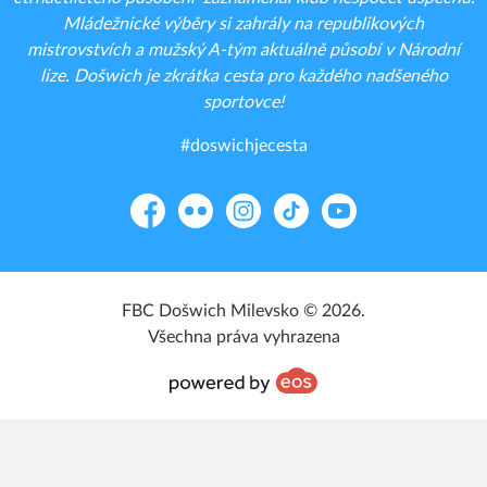
Mládežnické výběry si zahrály na republikových
mistrovstvích a mužský A-tým aktuálně působí v Národní
lize. Došwich je zkrátka cesta pro každého nadšeného
sportovce!
#doswichjecesta
Facebook
Flickr
Instagram
TikTok
YouTube
FBC Došwich Milevsko © 2026.
Všechna práva vyhrazena