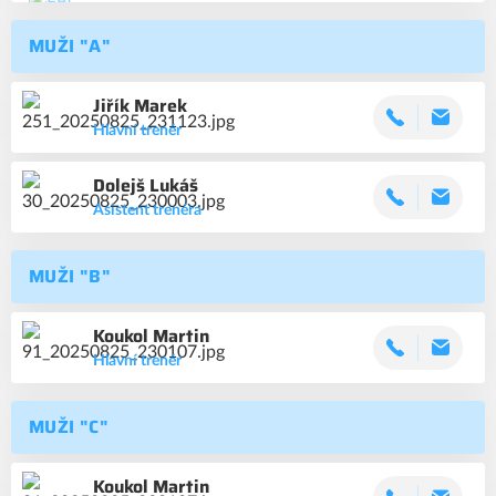
MUŽI "A"
Jiřík
Marek
Hlavní trenér
Dolejš
Lukáš
Asistent trenéra
MUŽI "B"
Koukol
Martin
Hlavní trenér
MUŽI "C"
Koukol
Martin