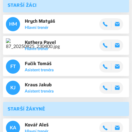
STARŠÍ ŽÁCI
Hrych
Matyáš
HM
Hlavní trenér
Kothera
Pavel
Hlavní trenér
Fučík
Tomáš
FT
Asistent trenéra
Kraus
Jakub
KJ
Asistent trenéra
STARŠÍ ŽÁKYNĚ
Kovář
Aleš
KA
Hlavní trenér