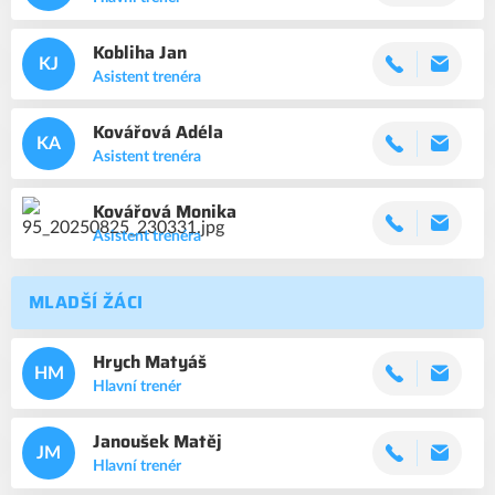
Kobliha
Jan
KJ
Asistent trenéra
Kovářová
Adéla
KA
Asistent trenéra
Kovářová
Monika
Asistent trenéra
MLADŠÍ ŽÁCI
Hrych
Matyáš
HM
Hlavní trenér
Janoušek
Matěj
JM
Hlavní trenér