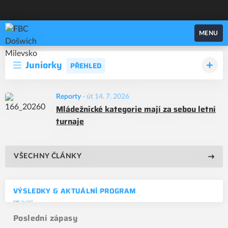
FBC Došwich Milevsko
MENU
Juniorky
PŘEHLED
Reporty
-
út 14. 7. 2026
Mládežnické kategorie mají za sebou letní
turnaje
VŠECHNY ČLÁNKY
VÝSLEDKY & AKTUÁLNÍ PROGRAM
Poslední zápasy