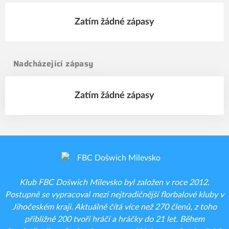
Zatím žádné zápasy
Nadcházející zápasy
Zatím žádné zápasy
Klub FBC Došwich Milevsko byl založen v roce 2012.
Postupně se vypracoval mezi nejtradičnější florbalové kluby v
Jihočeském kraji. Aktuálně čítá více než 270 členů, z toho
přibližně 200 tvoří hráči a hráčky do 21 let. Během