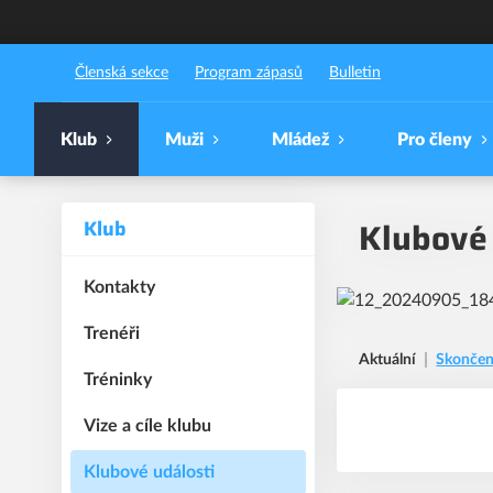
FBC Došwich Milevsko
Členská sekce
Program zápasů
Bulletin
Klub
Muži
Mládež
Pro členy
Klubové 
Klub
Kontakty
Trenéři
Aktuální
Skonče
Tréninky
Vize a cíle klubu
Klubové události