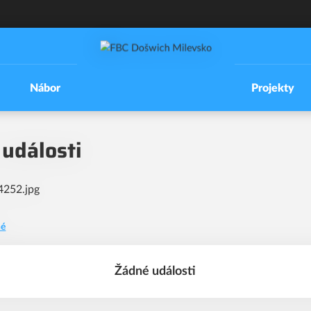
Nábor
Projekty
události
né
Žádné události