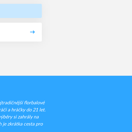
radičnější florbalové
áči a hráčky do 21 let.
běry si zahrály na
 je zkrátka cesta pro