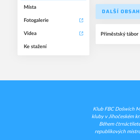
Místa
DALŠÍ OBSAH
Fotogalerie
Videa
Příměstský tábo
Ke stažení
Klub FBC Došwich Mil
kluby v Jihočeském kra
Během čtrnáctilet
republikových mistro