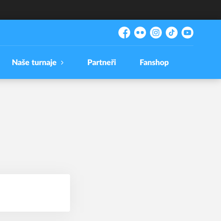
Facebook
Flickr
Instagram
TikTok
YouTube
Naše turnaje
Partneři
Fanshop