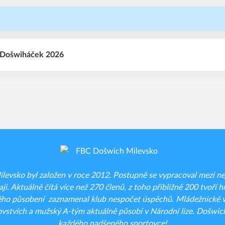
r Došwiháček 2026
evsko byl založen v roce 2012. Postupně se vypracoval mezi nejt
ji. Aktuálně čítá více než 270 členů, z toho přibližně 200 tvoří hr
ého působení zaznamenal klub nespočet úspěchů. Mládežnické vý
vstvích a mužský A-tým aktuálně působí v Národní lize. Došwich
každého nadšeného sportovce!