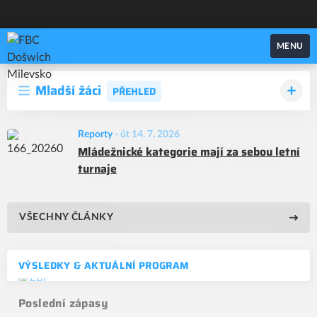
FBC Došwich Milevsko
MENU
Mladší žáci
PŘEHLED
Reporty
-
út 14. 7. 2026
Mládežnické kategorie mají za sebou letní
turnaje
VŠECHNY ČLÁNKY
VÝSLEDKY & AKTUÁLNÍ PROGRAM
Poslední zápasy