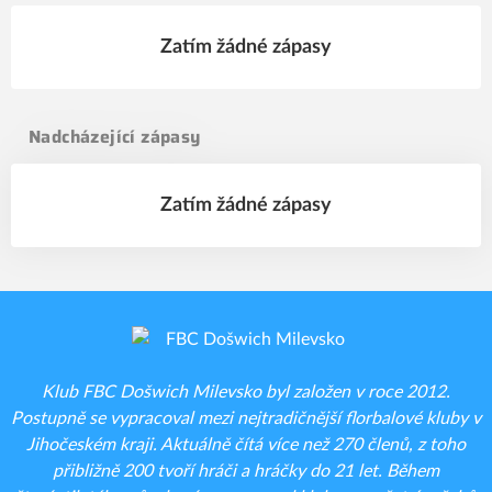
Zatím žádné zápasy
Nadcházející zápasy
Zatím žádné zápasy
Klub FBC Došwich Milevsko byl založen v roce 2012.
Postupně se vypracoval mezi nejtradičnější florbalové kluby v
Jihočeském kraji. Aktuálně čítá více než 270 členů, z toho
přibližně 200 tvoří hráči a hráčky do 21 let. Během