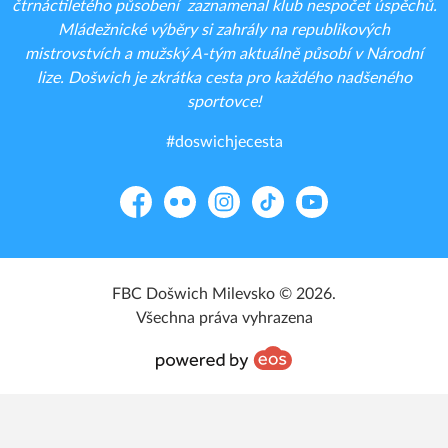
čtrnáctiletého působení zaznamenal klub nespočet úspěchů.
Mládežnické výběry si zahrály na republikových
mistrovstvích a mužský A-tým aktuálně působí v Národní
lize. Došwich je zkrátka cesta pro každého nadšeného
sportovce!
#doswichjecesta
Facebook
Flickr
Instagram
TikTok
YouTube
FBC Došwich Milevsko © 2026.
Všechna práva vyhrazena