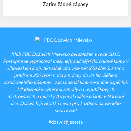
Zatím žádné zápasy
Klub FBC Došwich Milevsko byl založen v roce 2012.
Postupně se vypracoval mezi nejtradičnější florbalové kluby v
Jihočeském kraji. Aktuálně čítá více než 270 členů, z toho
přibližně 200 tvoří hráči a hráčky do 21 let. Během
čtrnáctiletého působení zaznamenal klub nespočet úspěchů.
Mládežnické výběry si zahrály na republikových
mistrovstvích a mužský A-tým aktuálně působí v Národní
lize. Došwich je zkrátka cesta pro každého nadšeného
sportovce!
#doswichjecesta