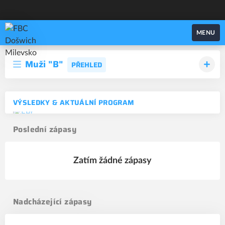
FBC Došwich Milevsko
MENU
Muži "B"
PŘEHLED
VÝSLEDKY & AKTUÁLNÍ PROGRAM
Poslední zápasy
Zatím žádné zápasy
Nadcházející zápasy