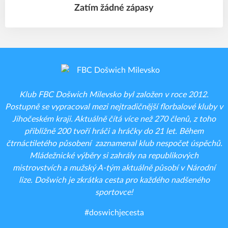
Zatím žádné zápasy
Klub FBC Došwich Milevsko byl založen v roce 2012.
Postupně se vypracoval mezi nejtradičnější florbalové kluby v
Jihočeském kraji. Aktuálně čítá více než 270 členů, z toho
přibližně 200 tvoří hráči a hráčky do 21 let. Během
čtrnáctiletého působení zaznamenal klub nespočet úspěchů.
Mládežnické výběry si zahrály na republikových
mistrovstvích a mužský A-tým aktuálně působí v Národní
lize. Došwich je zkrátka cesta pro každého nadšeného
sportovce!
#doswichjecesta