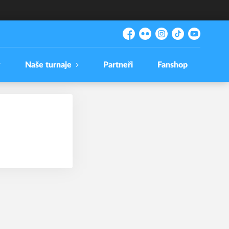
Facebook
Flickr
Instagram
TikTok
YouTube
y
Naše turnaje
Partneři
Fanshop