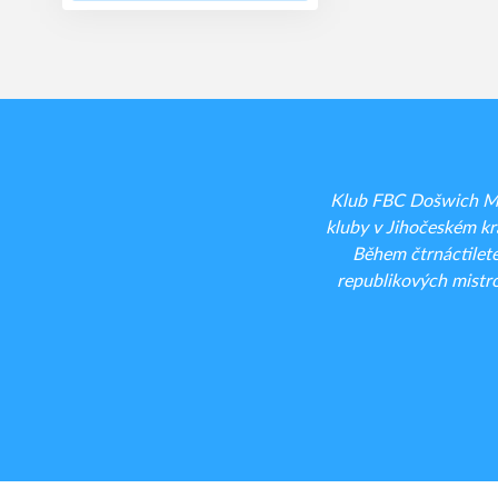
Klub FBC Došwich Mil
kluby v Jihočeském kra
Během čtrnáctilet
republikových mistro