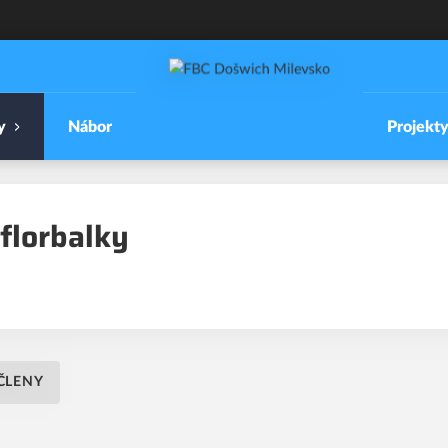
y
Nábor
Projekt
florbalky
ČLENY