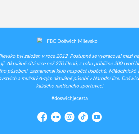
evsko byl založen v roce 2012. Postupně se vypracoval mezi nejt
ji. Aktuálně čítá více než 270 členů, z toho přibližně 200 tvoří hr
ého působení zaznamenal klub nespočet úspěchů. Mládežnické vý
vstvích a mužský A-tým aktuálně působí v Národní lize. Došwich
každého nadšeného sportovce!
#doswichjecesta
Facebook
Flickr
Instagram
TikTok
YouTube