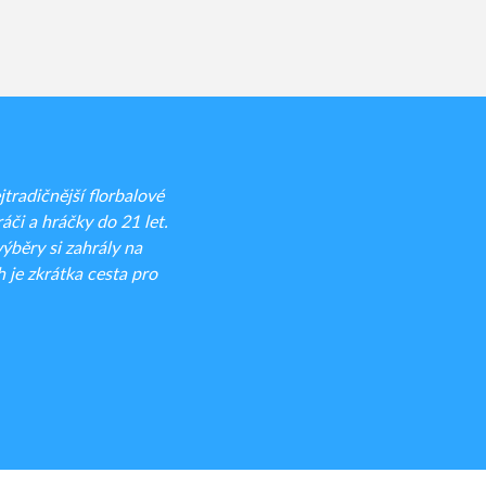
radičnější florbalové
áči a hráčky do 21 let.
běry si zahrály na
 je zkrátka cesta pro