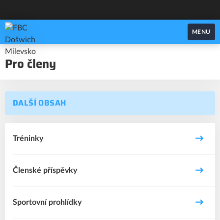
FBC Došwich Milevsko
MENU
Pro členy
DALŠÍ OBSAH
Tréninky
Členské příspěvky
Sportovní prohlídky