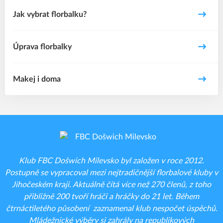
Jak vybrat florbalku?
Úprava florbalky
Makej i doma
Klub FBC Došwich Milevsko byl založen v roce 2012.
Postupně se vypracoval mezi nejtradičnější florbalové kluby v
Jihočeském kraji. Aktuálně čítá více než 270 členů, z toho
přibližně 200 tvoří hráči a hráčky do 21 let. Během
čtrnáctiletého působení zaznamenal klub nespočet úspěchů.
Mládežnické výběry si zahrály na republikových