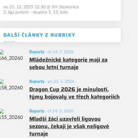
ne 21. 12. 2025 12:30
@
SH Strakonice
2. liga juniorů - skupina 5, 13. kolo
DALŠÍ ČLÁNKY Z RUBRIKY
Reporty
-
út 14. 7. 2026
Mládežnické kategorie mají za
sebou letní turnaje
Reporty
-
po 25. 5. 2026
Dragon Cup 2026 je minulostí,
týmy bojovaly ve třech kategoriích
Reporty
-
čt 14. 5. 2026
Mladší žáci uzavřeli ligovou
sezonu, čekají je však neligové
turnaje