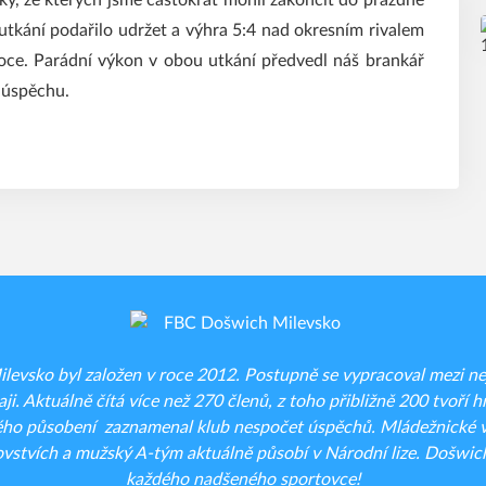
ky, ze kterých jsme častokrát mohli zakončit do prázdné
tkání podařilo udržet a výhra 5:4 nad okresním rivalem
oce. Parádní výkon v obou utkání předvedl náš brankář
 úspěchu.
evsko byl založen v roce 2012. Postupně se vypracoval mezi nejt
ji. Aktuálně čítá více než 270 členů, z toho přibližně 200 tvoří hr
ého působení zaznamenal klub nespočet úspěchů. Mládežnické vý
vstvích a mužský A-tým aktuálně působí v Národní lize. Došwich
každého nadšeného sportovce!