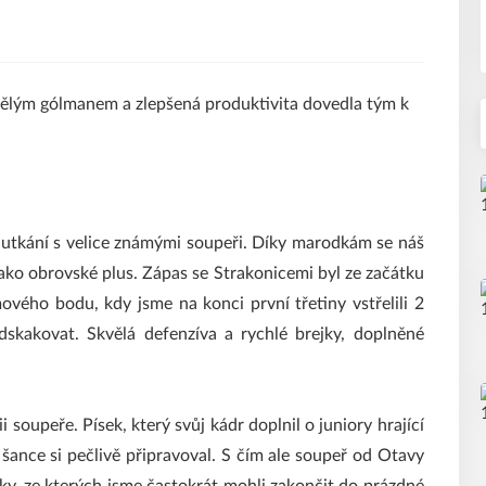
vělým gólmanem a zlepšená produktivita dovedla tým k
 utkání s velice známými soupeři. Díky marodkám se náš
jako obrovské plus. Zápas se Strakonicemi byl ze začátku
ového bodu, kdy jsme na konci první třetiny vstřelili 2
dskakovat. Skvělá defenzíva a rychlé brejky, doplněné
 soupeře. Písek, který svůj kádr doplnil o juniory hrající
 šance si pečlivě připravoval. S čím ale soupeř od Otavy