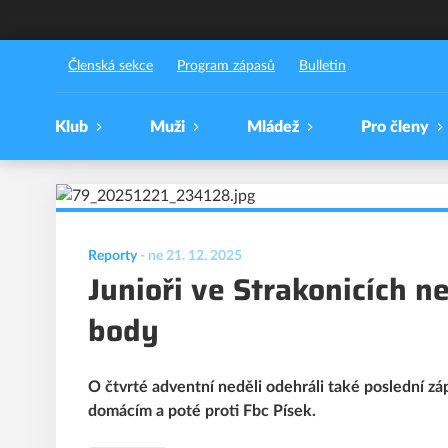
FBC Došwich Milevsko
Členská sekce
Program zápasů
Bulletin
Klub
Muži
Mládež
Pro členy
Reporty
-
ne 21. 12. 2025
Junioři ve Strakonicích n
body
O čtvrté adventní neděli odehráli také poslední záp
domácím a poté proti Fbc Písek.