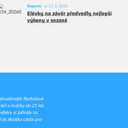
Reporty
-
st 13. 5. 2026
Elévky na závěr předvedly nejlepší
výkony v sezoně
radičnější florbalové
áči a hráčky do 21 let.
běry si zahrály na
 je zkrátka cesta pro