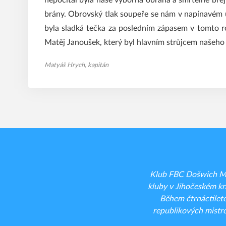
nepočítal byla naše výborná obrana a smrtelné brej
brány. Obrovský tlak soupeře se nám v napínavém u
byla sladká tečka za posledním zápasem v tomto r
Matěj Janoušek, který byl hlavním strůjcem našeho
Matyáš Hrych, kapitán
Klub FBC Došwich Mil
kluby v Jihočeském kra
Během čtrnáctilet
republikových mistro