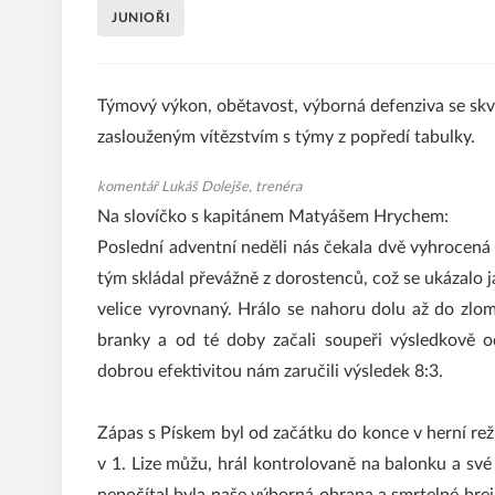
JUNIOŘI
Týmový výkon, obětavost, výborná defenziva se sk
zaslouženým vítězstvím s týmy z popředí tabulky.
komentář Lukáš Dolejše, trenéra
Na slovíčko s kapitánem Matyášem Hrychem:
Poslední adventní neděli nás čekala dvě vyhrocená
tým skládal převážně z dorostenců, což se ukázalo 
velice vyrovnaný. Hrálo se nahoru dolu až do zlom
branky a od té doby začali soupeři výsledkově o
dobrou efektivitou nám zaručili výsledek 8:3.
Zápas s Pískem byl od začátku do konce v herní režii
v 1. Lize můžu, hrál kontrolovaně na balonku a své