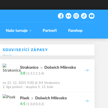
Facebook
Flickr
Instagram
TikTok
YouTube
Naše turnaje
Partneři
Fanshop
SOUVISEJÍCÍ ZÁPASY
Strakonice
Došwich Milevsko
3:8
(1:3,1:1,1:4)
ne 21. 12. 2025 9:00
@
SH Strakonice
2. liga juniorů - skupina 5, 13. kolo
Písek
Došwich Milevsko
4:5
(1:3,0:0,3:2)