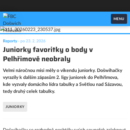
FBC Došwich Milevsko
MENU
Reporty
-
po 23. 2. 2026
Juniorky favoritky o body v
Pelhřimově neobraly
Velmi náročnou misi měly o víkendu juniorky. Došwihačky
vyrazily k dalším zápasům 2. ligy juniorek do Pelhřimova,
kde vyzvaly domácího lídra tabulky a Světlou nad Sázavou,
tedy druhý celek tabulky.
JUNIORKY