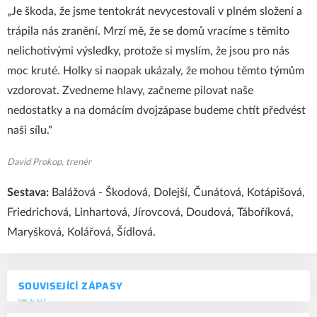
„Je škoda, že jsme tentokrát nevycestovali v plném složení a
trápila nás zranění. Mrzí mě, že se domů vracíme s těmito
nelichotivými výsledky, protože si myslím, že jsou pro nás
moc kruté. Holky si naopak ukázaly, že mohou těmto týmům
vzdorovat. Zvedneme hlavy, začneme pilovat naše
nedostatky a na domácím dvojzápase budeme chtít předvést
naši sílu."
David Prokop, trenér
Sestava:
Balážová - Škodová, Dolejší, Čunátová, Kotápišová,
Friedrichová, Linhartová, Jírovcová, Doudová, Táboříková,
Maryšková, Kolářová, Šídlová.
SOUVISEJÍCÍ ZÁPASY