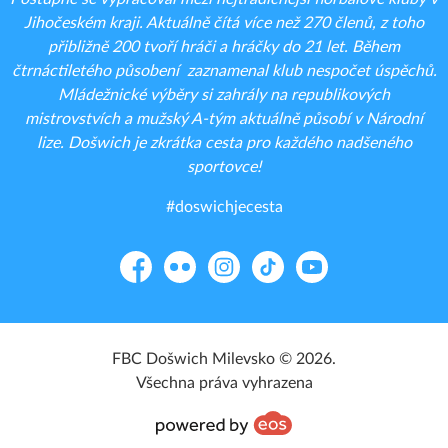
Jihočeském kraji. Aktuálně čítá více než 270 členů, z toho
přibližně 200 tvoří hráči a hráčky do 21 let. Během
čtrnáctiletého působení zaznamenal klub nespočet úspěchů.
Mládežnické výběry si zahrály na republikových
mistrovstvích a mužský A-tým aktuálně působí v Národní
lize. Došwich je zkrátka cesta pro každého nadšeného
sportovce!
#doswichjecesta
Facebook
Flickr
Instagram
TikTok
YouTube
FBC Došwich Milevsko © 2026.
Všechna práva vyhrazena