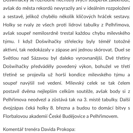
Došwihačky se rozhodně nechtěly svých soupeřek zaleknout,
avšak do města rekordů nevyrazily ani v ideálním rozpoložení
a sestavě, jelikož chybělo několik klíčových hráček sestavy.
Holky se rvaly ze všech proti lídrovi tabulky z Pelhřimova,
avšak soupeř nemilosrdně trestal každou chybu milevského
týmu. I když Došwihačky střelecky byly téměř totožně
aktivní, tak nedokázaly v zápase ani jednou skórovat. Duel se
Světlou nad Sázavou byl daleko vyrovnanější. Dvě třetiny
Došwihačky předváděly povedený výkon, bohužel ve třetí
třetině se projevila už horší kondice milevského týmu a
soupeř navýšil své vedení. Milevský celek se tak čelem
postavil dvěma nejlepším celkům soutěže, avšak body si z
Pelhřimova neodvezl a zůstává tak na 3. místě tabulky. Další
dvojzápas čeká holky 8. března a budou to domácí bitvy s
Florbalovou akademií České Budějovice a Pelhřimovem.
Komentář trenéra Davida Prokopa: