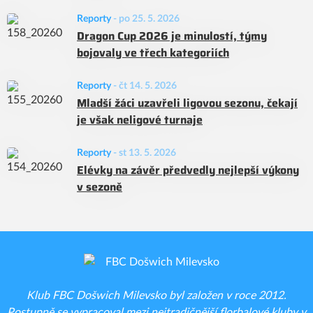
Reporty
-
po 25. 5. 2026
Dragon Cup 2026 je minulostí, týmy
bojovaly ve třech kategoriích
Reporty
-
čt 14. 5. 2026
Mladší žáci uzavřeli ligovou sezonu, čekají
je však neligové turnaje
Reporty
-
st 13. 5. 2026
Elévky na závěr předvedly nejlepší výkony
v sezoně
Klub FBC Došwich Milevsko byl založen v roce 2012.
Postupně se vypracoval mezi nejtradičnější florbalové kluby v