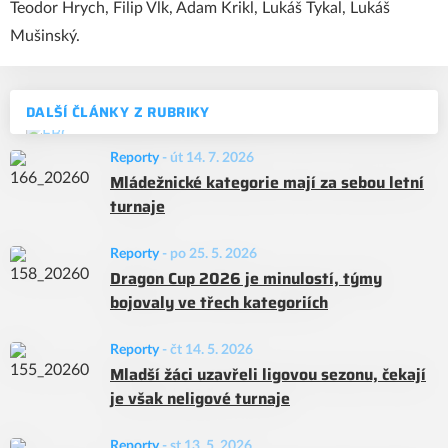
Teodor Hrych, Filip Vlk, Adam Krikl, Lukáš Tykal, Lukáš
Mušinský.
DALŠÍ ČLÁNKY Z RUBRIKY
Reporty
-
út 14. 7. 2026
Mládežnické kategorie mají za sebou letní
turnaje
Reporty
-
po 25. 5. 2026
Dragon Cup 2026 je minulostí, týmy
bojovaly ve třech kategoriích
Reporty
-
čt 14. 5. 2026
Mladší žáci uzavřeli ligovou sezonu, čekají
je však neligové turnaje
Reporty
-
st 13. 5. 2026