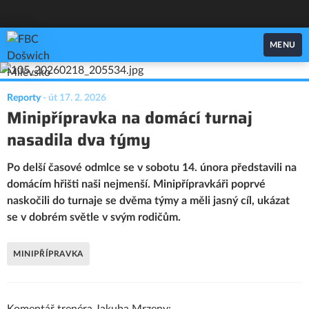
FBC Došwich Milevsko
MENU
Reporty
-
út 17. 2. 2026
Minipřípravka na domácí turnaj
nasadila dva týmy
Po delší časové odmlce se v sobotu 14. února představili na
domácím hřišti naši nejmenší. Minipřípravkáři poprvé
naskočili do turnaje se dvěma týmy a měli jasný cíl, ukázat
se v dobrém světle v svým rodičům.
MINIPŘÍPRAVKA