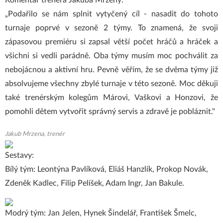
Komentář trenéra Jakuba Mrzeny:
„Podařilo se nám splnit vytyčený cíl - nasadit do tohoto
turnaje poprvé v sezoně 2 týmy. To znamená, že svoji
zápasovou premiéru si zapsal větší počet hráčů a hráček a
všichni si vedli parádně. Oba týmy musím moc pochválit za
nebojácnou a aktivní hru. Pevně věřím, že se dvěma týmy již
absolvujeme všechny zbylé turnaje v této sezoně. Moc děkuji
také trenérským kolegům Márovi, Vaškovi a Honzovi, že
pomohli dětem vytvořit správný servis a zdravě je pobláznit."
Jakub Mrzena, trenér
Sestavy:
Bílý tým: Leontýna Pavlíková, Eliáš Hanzlík, Prokop Novák,
Zdeněk Kadlec, Filip Pelíšek, Adam Ingr, Jan Bakule.
Modrý tým: Jan Jelen, Hynek Šindelář, František Šmelc,