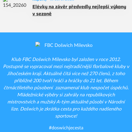
Elévky na závěr předvedly nejlepší výkony
v sezoně
Klub FBC Došwich Milevsko byl založen v roce 2012.
Postupně se vypracoval mezi nejtradičnější florbalové kluby v
Jihočeském kraji. Aktuálně čítá více než 270 členů, z toho
přibližně 200 tvoří hráči a hráčky do 21 let. Během
čtrnáctiletého působení zaznamenal klub nespočet úspěchů.
Mládežnické výběry si zahrály na republikových
mistrovstvích a mužský A-tým aktuálně působí v Národní
lize. Došwich je zkrátka cesta pro každého nadšeného
sportovce!
#doswichjecesta