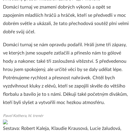
Domácí turnaj ve znamení dobrých výkonů a opět se
zapojením mladších hráčů a hráček, kteří se předvedli v moc
dobrém světle a ukázali, že tato přechodová soutěž plní velmi
dobře svůj účel.
Domácí turnaj se nám opravdu podařil. Hráli jsme tři zápasy,
ve kterých jsme soupeře zatlačili a přineslo nám to gólové
hody a nakonec také tři zasloužená vítězství. S předvedenou
hrou jsem spokojený, ale určité věci by se daly udělat lépe.
Potrénujeme rychlost a přesnost nahrávek. Chtěl bych
vyzdvihnout kluky z elévů, kteří se zapojili skvěle do většího
florbalu a bavilo je to s námi. Děkuji také početným divákům,
kteří byli slyšet a vytvořili moc hezkou atmosféru.
Pavel Kothera, hl. trenér
Sestava: Robert Kaleja, Klaudie Krausová, Lucie žaludová,