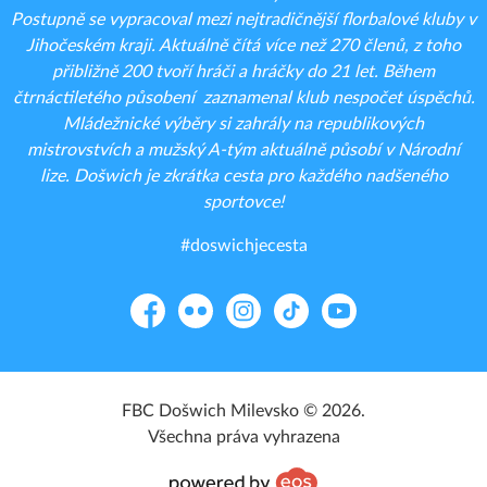
Postupně se vypracoval mezi nejtradičnější florbalové kluby v
Jihočeském kraji. Aktuálně čítá více než 270 členů, z toho
přibližně 200 tvoří hráči a hráčky do 21 let. Během
čtrnáctiletého působení zaznamenal klub nespočet úspěchů.
Mládežnické výběry si zahrály na republikových
mistrovstvích a mužský A-tým aktuálně působí v Národní
lize. Došwich je zkrátka cesta pro každého nadšeného
sportovce!
#doswichjecesta
Facebook
Flickr
Instagram
TikTok
YouTube
FBC Došwich Milevsko © 2026.
Všechna práva vyhrazena