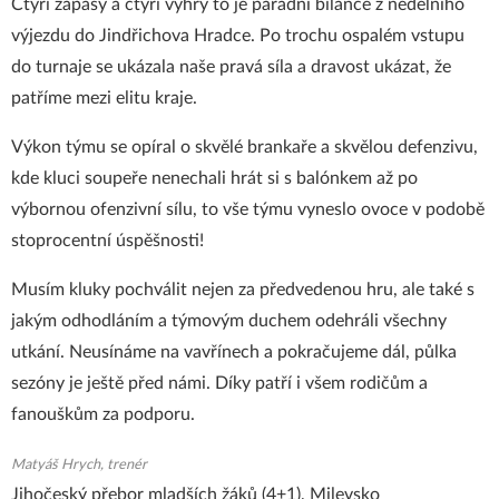
Čtyři zápasy a čtyři výhry to je parádní bilance z nedělního
výjezdu do Jindřichova Hradce. Po trochu ospalém vstupu
do turnaje se ukázala naše pravá síla a dravost ukázat, že
patříme mezi elitu kraje.
Výkon týmu se opíral o skvělé brankaře a skvělou defenzivu,
kde kluci soupeře nenechali hrát si s balónkem až po
výbornou ofenzivní sílu, to vše týmu vyneslo ovoce v podobě
stoprocentní úspěšnosti!
Musím kluky pochválit nejen za předvedenou hru, ale také s
jakým odhodláním a týmovým duchem odehráli všechny
utkání. Neusínáme na vavřínech a pokračujeme dál, půlka
sezóny je ještě před námi. Díky patří i všem rodičům a
fanouškům za podporu.
Matyáš Hrych, trenér
Jihočeský přebor mladších žáků (4+1), Milevsko