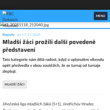
FBC Došwich Milevsko
MENU
Reporty
-
po 17. 11. 2025
Mladší žáci prožili další povedené
představení
Tato kategorie nám dělá radost, když o uplynulém víkendu
opět předvedla v obou soutěžích, že se turnaj od turnaje
zlepšují.
MLADŠÍ ŽÁCI
Jihočeská liga mladších žáků (5+1), Jindřichův Hradec