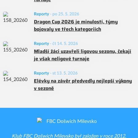
Reporty
-
po 25. 5. 2026
Dragon Cup 2026 je minulostí, týmy
bojovaly ve třech kategoriích
Reporty
-
čt 14. 5. 2026
Mladší žáci uzavřeli ligovou sezonu, čekají
je však neligové turnaje
Reporty
-
st 13. 5. 2026
Elévky na závěr předvedly nejlepší výkony
v sezoně
Klub FBC Došwich Milevsko byl založen v roce 2012.