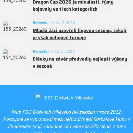
Dragon Cup 2026 je minulostí, týmy
bojovaly ve třech kategoriích
Reporty
-
čt 14. 5. 2026
Mladší žáci uzavřeli ligovou sezonu, čekají
je však neligové turnaje
Reporty
-
st 13. 5. 2026
Elévky na závěr předvedly nejlepší výkony
v sezoně
Klub FBC Došwich Milevsko byl založen v roce 2012.
Postupně se vypracoval mezi nejtradičnější florbalové kluby v
Jihočeském kraji. Aktuálně čítá více než 270 členů, z toho