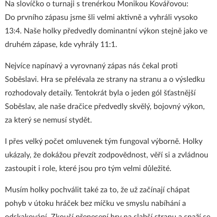
Na slovíčko o turnaji s trenérkou Monikou Kovářovou:
Do prvního zápasu jsme šli velmi aktivně a vyhráli vysoko
13:4. Naše holky předvedly dominantní výkon stejně jako ve
druhém zápase, kde vyhrály 11:1.
Nejvíce napínavý a vyrovnaný zápas nás čekal proti
Soběslavi. Hra se přelévala ze strany na stranu a o výsledku
rozhodovaly detaily. Tentokrát byla o jeden gól šťastnější
Soběslav, ale naše dračice předvedly skvělý, bojovný výkon,
za který se nemusí stydět.
I přes velký počet omluvenek tým fungoval výborně. Holky
ukázaly, že dokážou převzít zodpovědnost, věří si a zvládnou
zastoupit i role, které jsou pro tým velmi důležité.
Musím holky pochválit také za to, že už začínají chápat
pohyb v útoku hráček bez míčku ve smyslu nabíhání a