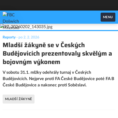
FBC Došwich Milevsko
MENU
Reporty
-
po 2. 2. 2026
Mladší žákyně se v Českých
Budějovicích prezentovaly skvělým a
bojovným výkonem
V sobotu 31.1. mlžky odehrály turnaj v Českých
Budějovicích. Nejprve proti FA České Budějovice poté FA B
České Budějovice a nakonec proti Soběslavi.
MLADŠÍ ŽÁKYNĚ