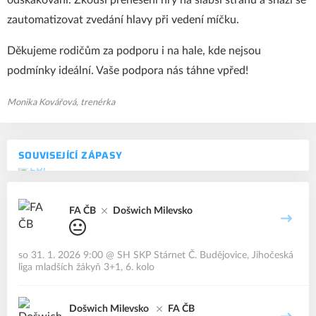
odskakování. Zkouší přenesení hry na slabší stranu a snaží se
zautomatizovat zvedání hlavy při vedení míčku.
Děkujeme rodičům za podporu i na hale, kde nejsou
podmínky ideální. Vaše podpora nás táhne vpřed!
Monika Kovářová, trenérka
SOUVISEJÍCÍ ZÁPASY
FA ČB
Došwich Milevsko
so 31. 1. 2026 9:00
@
SH SKP Stárnet Č. Budějovice
,
Jihočeská
liga mladších žákyň 3+1, 6. kolo
Došwich Milevsko
FA ČB