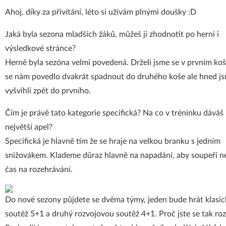
Ahoj, díky za přivítání, léto si užívám plnými doušky :D
Jaká byla sezona mladších žáků, můžeš ji zhodnotit po herní i
výsledkové stránce?
Herně byla sezóna velmi povedená. Drželi jsme se v prvním koši
se nám povedlo dvakrát spadnout do druhého koše ale hned js
vyšvihli zpět do prvního.
Čím je právě tato kategorie specifická? Na co v tréninku dáváš
největší apel?
Specifická je hlavně tím že se hraje na velkou branku s jedním
snižovákem. Klademe důraz hlavně na napadání, aby soupeři n
čas na rozehrávání.
Do nové sezony půjdete se dvěma týmy, jeden bude hrát klasi
soutěž 5+1 a druhý rozvojovou soutěž 4+1. Proč jste se tak roz