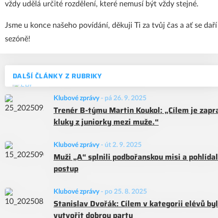
vždy udělá určité rozdělení, které nemusí být vždy stejné.
Jsme u konce našeho povídání, děkuji Ti za tvůj čas a ať se dař
sezóně!
DALŠÍ ČLÁNKY Z RUBRIKY
Klubové zprávy
-
pá 26. 9. 2025
Trenér B-týmu Martin Koukol: „Cílem je zapr
kluky z juniorky mezi muže.“
Klubové zprávy
-
út 2. 9. 2025
Muži „A“ splnili podbořanskou misi a pohlídali
postup
Klubové zprávy
-
po 25. 8. 2025
Stanislav Dvořák: Cílem v kategorii elévů by
vytvořit dobrou partu