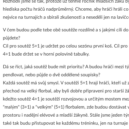
Rozhodli jsme se tak, protože už tenhle ročník mladších žáků by
hlediska počtu hráčů nadprůměrný. Chceme, aby hráči hráli co
nejvíce na turnajích a sbírali zkušenosti a neseděli jen na lavičc
V čem budou podle tebe obě soutěže rozdílné a s jakými cíli do
půjdete?
Cíl pro soutěž 5+1 je udržet po celou sezónu první koš. Cíl pro
4+1 bude držet se v horní polovině tabulky.
Dá se říct, jaká soutěž bude mít prioritu? A budou hráči mezi 
pendlovat, nebo půjde o dvě oddělené soupisky?
Každá soutěž má svůj smysl. V soutěži 5+1 hrají hráči, kteří už z
přechod na velký florbal, aby byli dobře připraveni pro starší žá
kdežto soutěž 4+1 je soutěží rozvojovou a určitým mostem me
"malým" (3+1) a "velkým" (5+1) florbalem, zde budou dostávat 
prostoru i nadějní elévové a mladší žákyně. Stále jsme jeden tý
také tak budu přistupovat ke každému tréninku, jen na turnaje