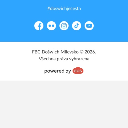
#doswichjecesta
Facebook
Flickr
Instagram
TikTok
YouTube
FBC Došwich Milevsko © 2026.
Všechna práva vyhrazena