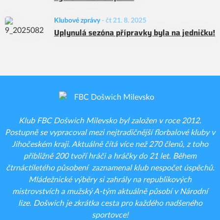
Klubové zprávy
-
čt 21. 8. 2025
Uplynulá sezóna přípravky byla na jedničku!
Klub FBC Došwich Milevsko byl založen v roce 2012.
Postupně se vypracoval mezi nejtradičnější florbalové kluby v
Jihočeském kraji. Aktuálně čítá více než 270 členů, z toho
přibližně 200 tvoří hráči a hráčky do 21 let. Během
čtrnáctiletého působení zaznamenal klub nespočet úspěchů.
Mládežnické výběry si zahrály na republikových
mistrovstvích a mužský A-tým aktuálně působí v Národní
lize. Došwich je zkrátka cesta pro každého nadšeného
sportovce!