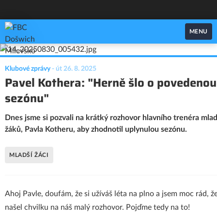
FBC Došwich Milevsko
MENU
Klubové zprávy
-
út 26. 8. 2025
Pavel Kothera: "Herně šlo o povedenou
sezónu"
Dnes jsme si pozvali na krátký rozhovor hlavního trenéra mla
žáků, Pavla Kotheru, aby zhodnotil uplynulou sezónu.
MLADŠÍ ŽÁCI
Ahoj Pavle, doufám, že si užíváš léta na plno a jsem moc rád, že
našel chvilku na náš malý rozhovor. Pojďme tedy na to!