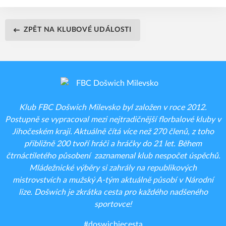
ZPĚT NA KLUBOVÉ UDÁLOSTI
Klub FBC Došwich Milevsko byl založen v roce 2012.
Postupně se vypracoval mezi nejtradičnější florbalové kluby v
Jihočeském kraji. Aktuálně čítá více než 270 členů, z toho
přibližně 200 tvoří hráči a hráčky do 21 let. Během
čtrnáctiletého působení zaznamenal klub nespočet úspěchů.
Mládežnické výběry si zahrály na republikových
mistrovstvích a mužský A-tým aktuálně působí v Národní
lize. Došwich je zkrátka cesta pro každého nadšeného
sportovce!
#doswichjecesta