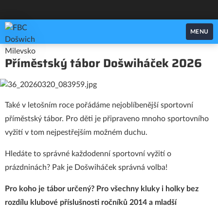
FBC Došwich Milevsko
MENU
Příměstský tábor Došwiháček 2026
Také v letošním roce pořádáme nejoblíbenější sportovní
příměstský tábor. Pro děti je připraveno mnoho sportovního
vyžití v tom nejpestřejším možném duchu.
Hledáte to správné každodenní sportovní vyžití o
prázdninách? Pak je Došwiháček správná volba!
Pro koho je tábor určený? Pro všechny kluky i holky bez
rozdílu klubové příslušnosti ročníků 2014 a mladší