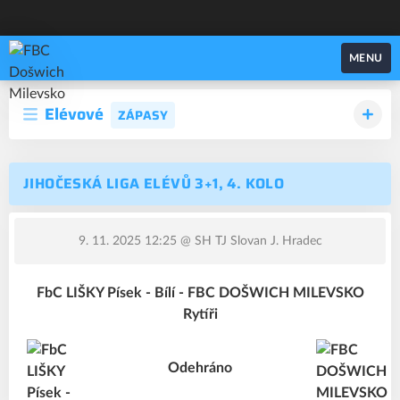
FBC Došwich Milevsko
MENU
Elévové
ZÁPASY
JIHOČESKÁ LIGA ELÉVŮ 3+1, 4. KOLO
9. 11. 2025 12:25
@ SH TJ Slovan J. Hradec
FbC LIŠKY Písek - Bílí - FBC DOŠWICH MILEVSKO
Rytíři
Odehráno