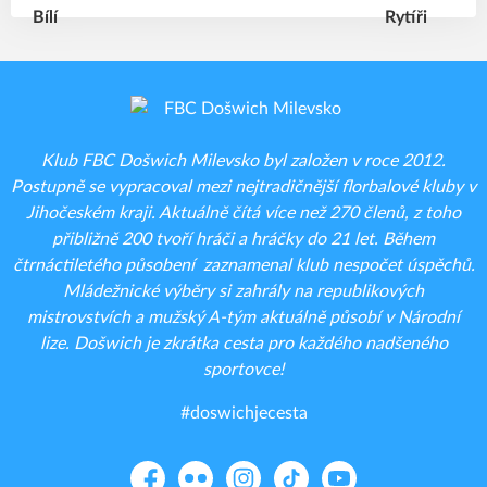
Klub FBC Došwich Milevsko byl založen v roce 2012.
Postupně se vypracoval mezi nejtradičnější florbalové kluby v
Jihočeském kraji. Aktuálně čítá více než 270 členů, z toho
přibližně 200 tvoří hráči a hráčky do 21 let. Během
čtrnáctiletého působení zaznamenal klub nespočet úspěchů.
Mládežnické výběry si zahrály na republikových
mistrovstvích a mužský A-tým aktuálně působí v Národní
lize. Došwich je zkrátka cesta pro každého nadšeného
sportovce!
#doswichjecesta