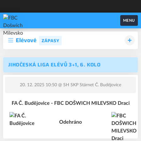
FBC Došwich Milevsko
MENU
Elévové
ZÁPASY
JIHOČESKÁ LIGA ELÉVŮ 3+1, 6. KOLO
20. 12. 2025 10:50
@ SH SKP Stárnet Č. Budějovice
FA Č. Budějovice - FBC DOŠWICH MILEVSKO Draci
Odehráno