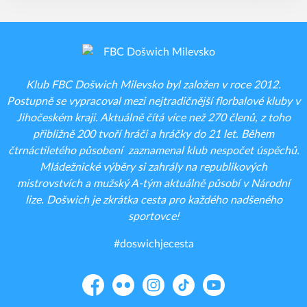
Klub FBC Došwich Milevsko byl založen v roce 2012.
Postupně se vypracoval mezi nejtradičnější florbalové kluby v
Jihočeském kraji. Aktuálně čítá více než 270 členů, z toho
přibližně 200 tvoří hráči a hráčky do 21 let. Během
čtrnáctiletého působení zaznamenal klub nespočet úspěchů.
Mládežnické výběry si zahrály na republikových
mistrovstvích a mužský A-tým aktuálně působí v Národní
lize. Došwich je zkrátka cesta pro každého nadšeného
sportovce!
#doswichjecesta
Facebook
Flickr
Instagram
TikTok
YouTube