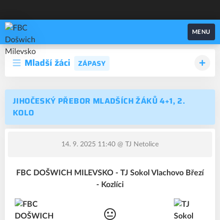
FBC Došwich Milevsko
MENU
Mladší žáci
ZÁPASY
JIHOČESKÝ PŘEBOR MLADŠÍCH ŽÁKŮ 4+1, 2.
KOLO
14. 9. 2025 11:40
@ TJ Netolice
FBC DOŠWICH MILEVSKO - TJ Sokol Vlachovo Březí
- Kozlíci