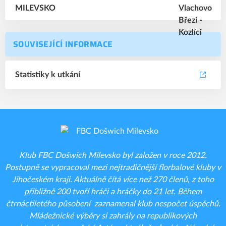
SOUVISEJÍCÍ INFORMACE
Statistiky k utkání
Klub FBC Došwich Milevsko byl založen v roce 2012.
Postupně se vypracoval mezi nejtradičnější florbalové kluby v
Jihočeském kraji. Aktuálně čítá více než 270 členů, z toho
přibližně 200 tvoří hráči a hráčky do 21 let. Během
čtrnáctiletého působení zaznamenal klub nespočet úspěchů.
Mládežnické výběry si zahrály na republikových