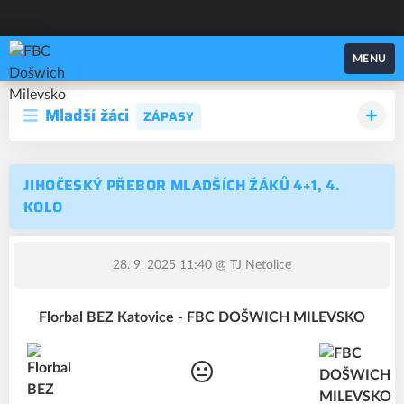
FBC Došwich Milevsko
MENU
Mladší žáci
ZÁPASY
JIHOČESKÝ PŘEBOR MLADŠÍCH ŽÁKŮ 4+1, 4.
KOLO
28. 9. 2025 11:40
@ TJ Netolice
Florbal BEZ Katovice - FBC DOŠWICH MILEVSKO