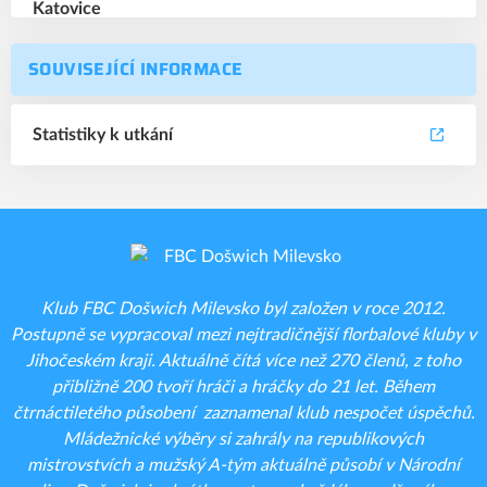
SOUVISEJÍCÍ INFORMACE
Statistiky k utkání
Klub FBC Došwich Milevsko byl založen v roce 2012.
Postupně se vypracoval mezi nejtradičnější florbalové kluby v
Jihočeském kraji. Aktuálně čítá více než 270 členů, z toho
přibližně 200 tvoří hráči a hráčky do 21 let. Během
čtrnáctiletého působení zaznamenal klub nespočet úspěchů.
Mládežnické výběry si zahrály na republikových
mistrovstvích a mužský A-tým aktuálně působí v Národní