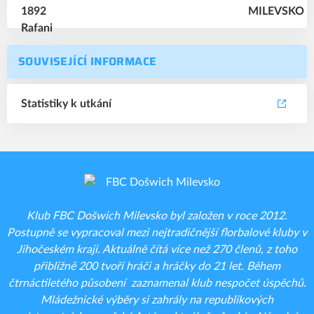
SOUVISEJÍCÍ INFORMACE
Statistiky k utkání
Klub FBC Došwich Milevsko byl založen v roce 2012.
Postupně se vypracoval mezi nejtradičnější florbalové kluby v
Jihočeském kraji. Aktuálně čítá více než 270 členů, z toho
přibližně 200 tvoří hráči a hráčky do 21 let. Během
čtrnáctiletého působení zaznamenal klub nespočet úspěchů.
Mládežnické výběry si zahrály na republikových