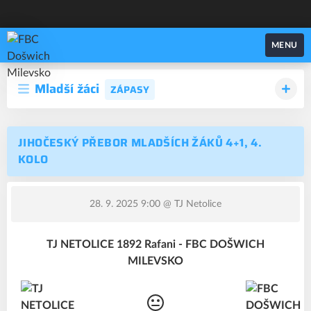
FBC Došwich Milevsko
MENU
Mladší žáci
ZÁPASY
JIHOČESKÝ PŘEBOR MLADŠÍCH ŽÁKŮ 4+1, 4.
KOLO
28. 9. 2025 9:00
@ TJ Netolice
TJ NETOLICE 1892 Rafani - FBC DOŠWICH
MILEVSKO