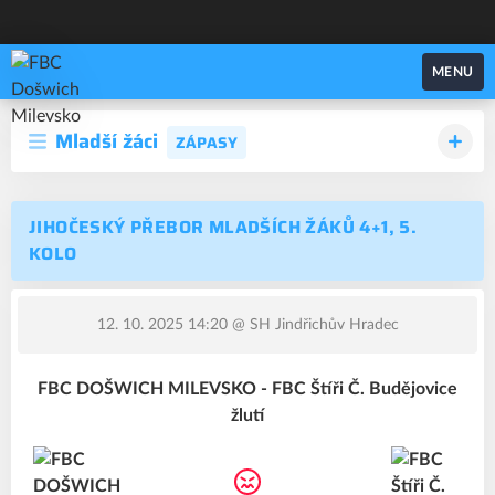
FBC Došwich Milevsko
MENU
Mladší žáci
ZÁPASY
JIHOČESKÝ PŘEBOR MLADŠÍCH ŽÁKŮ 4+1, 5.
KOLO
12. 10. 2025 14:20
@ SH Jindřichův Hradec
FBC DOŠWICH MILEVSKO - FBC Štíři Č. Budějovice
žlutí