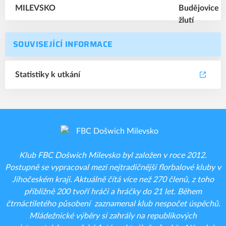
SOUVISEJÍCÍ INFORMACE
Statistiky k utkání
Klub FBC Došwich Milevsko byl založen v roce 2012.
Postupně se vypracoval mezi nejtradičnější florbalové kluby v
Jihočeském kraji. Aktuálně čítá více než 270 členů, z toho
přibližně 200 tvoří hráči a hráčky do 21 let. Během
čtrnáctiletého působení zaznamenal klub nespočet úspěchů.
Mládežnické výběry si zahrály na republikových