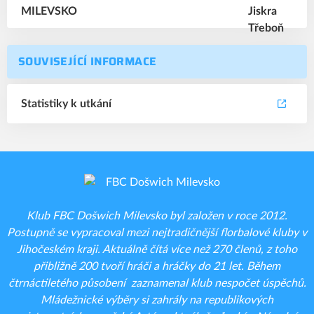
SOUVISEJÍCÍ INFORMACE
Statistiky k utkání
Klub FBC Došwich Milevsko byl založen v roce 2012.
Postupně se vypracoval mezi nejtradičnější florbalové kluby v
Jihočeském kraji. Aktuálně čítá více než 270 členů, z toho
přibližně 200 tvoří hráči a hráčky do 21 let. Během
čtrnáctiletého působení zaznamenal klub nespočet úspěchů.
Mládežnické výběry si zahrály na republikových