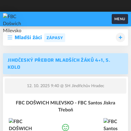
FBC Došwich Milevsko
MENU
Mladší žáci
ZÁPASY
JIHOČESKÝ PŘEBOR MLADŠÍCH ŽÁKŮ 4+1, 5.
KOLO
12. 10. 2025 9:40
@ SH Jindřichův Hradec
FBC DOŠWICH MILEVSKO - FBC Santos Jiskra
Třeboň