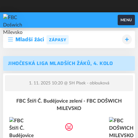
FBC Došwich Milevsko
MENU
Mladší žáci
ZÁPASY
JIHOČESKÁ LIGA MLADŠÍCH ŽÁKŮ, 4. KOLO
1. 11. 2025 10:20
@ SH Písek - oblouková
FBC Štíři Č. Budějovice zelení - FBC DOŠWICH
MILEVSKO