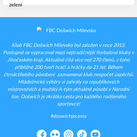
Klub FBC Došwich Milevsko byl založen v roce 2012.
Postupně se vypracoval mezi nejtradičnější florbalové kluby v
Jihočeském kraji. Aktuálně čítá více než 270 členů, z toho
přibližně 200 tvoří hráči a hráčky do 21 let. Během
čtrnáctiletého působení zaznamenal klub nespočet úspěchů.
Mládežnické výběry si zahrály na republikových
mistrovstvích a mužský A-tým aktuálně působí v Národní
lize. Došwich je zkrátka cesta pro každého nadšeného
sportovce!
#doswichjecesta