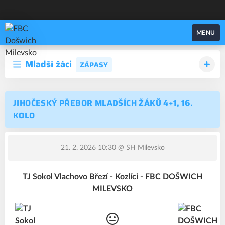
FBC Došwich Milevsko
MENU
Mladší žáci
ZÁPASY
JIHOČESKÝ PŘEBOR MLADŠÍCH ŽÁKŮ 4+1, 16.
KOLO
21. 2. 2026 10:30
@ SH Milevsko
TJ Sokol Vlachovo Březí - Kozlíci - FBC DOŠWICH
MILEVSKO