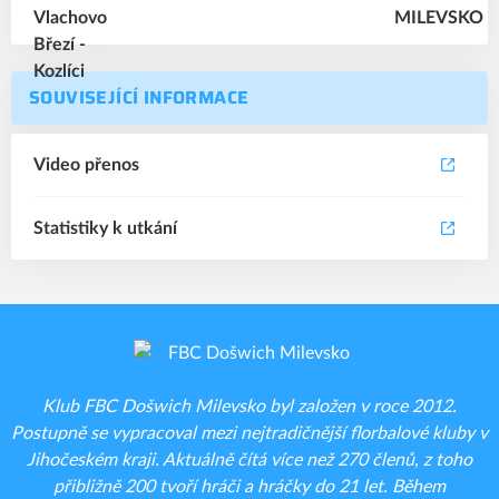
SOUVISEJÍCÍ INFORMACE
Video přenos
Statistiky k utkání
Klub FBC Došwich Milevsko byl založen v roce 2012.
Postupně se vypracoval mezi nejtradičnější florbalové kluby v
Jihočeském kraji. Aktuálně čítá více než 270 členů, z toho
přibližně 200 tvoří hráči a hráčky do 21 let. Během