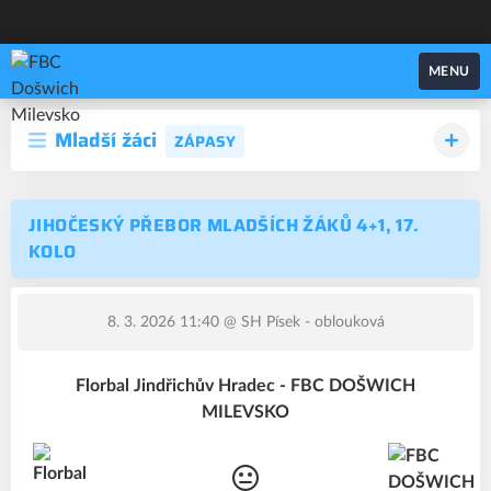
FBC Došwich Milevsko
MENU
Mladší žáci
ZÁPASY
JIHOČESKÝ PŘEBOR MLADŠÍCH ŽÁKŮ 4+1, 17.
KOLO
8. 3. 2026 11:40
@ SH Písek - oblouková
Florbal Jindřichův Hradec - FBC DOŠWICH
MILEVSKO