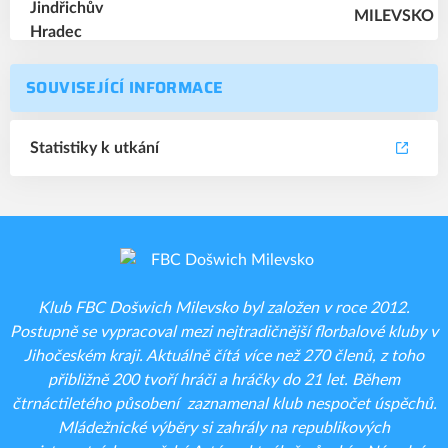
SOUVISEJÍCÍ INFORMACE
Statistiky k utkání
Klub FBC Došwich Milevsko byl založen v roce 2012.
Postupně se vypracoval mezi nejtradičnější florbalové kluby v
Jihočeském kraji. Aktuálně čítá více než 270 členů, z toho
přibližně 200 tvoří hráči a hráčky do 21 let. Během
čtrnáctiletého působení zaznamenal klub nespočet úspěchů.
Mládežnické výběry si zahrály na republikových