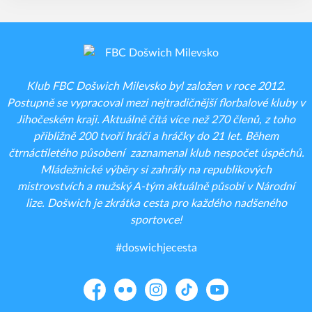
Klub FBC Došwich Milevsko byl založen v roce 2012.
Postupně se vypracoval mezi nejtradičnější florbalové kluby v
Jihočeském kraji. Aktuálně čítá více než 270 členů, z toho
přibližně 200 tvoří hráči a hráčky do 21 let. Během
čtrnáctiletého působení zaznamenal klub nespočet úspěchů.
Mládežnické výběry si zahrály na republikových
mistrovstvích a mužský A-tým aktuálně působí v Národní
lize. Došwich je zkrátka cesta pro každého nadšeného
sportovce!
#doswichjecesta
Facebook
Flickr
Instagram
TikTok
YouTube