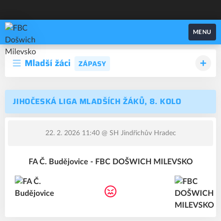
FBC Došwich Milevsko
MENU
Mladší žáci
ZÁPASY
JIHOČESKÁ LIGA MLADŠÍCH ŽÁKŮ, 8. KOLO
22. 2. 2026 11:40
@ SH Jindřichův Hradec
FA Č. Budějovice - FBC DOŠWICH MILEVSKO