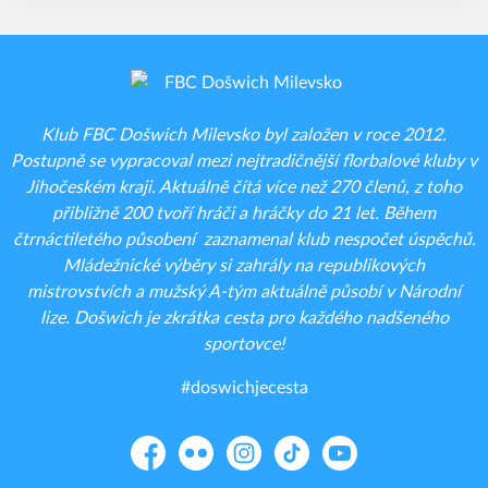
Klub FBC Došwich Milevsko byl založen v roce 2012.
Postupně se vypracoval mezi nejtradičnější florbalové kluby v
Jihočeském kraji. Aktuálně čítá více než 270 členů, z toho
přibližně 200 tvoří hráči a hráčky do 21 let. Během
čtrnáctiletého působení zaznamenal klub nespočet úspěchů.
Mládežnické výběry si zahrály na republikových
mistrovstvích a mužský A-tým aktuálně působí v Národní
lize. Došwich je zkrátka cesta pro každého nadšeného
sportovce!
#doswichjecesta
Facebook
Flickr
Instagram
TikTok
YouTube