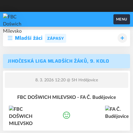
FBC Došwich Milevsko
MENU
Mladší žáci
ZÁPASY
JIHOČESKÁ LIGA MLADŠÍCH ŽÁKŮ, 9. KOLO
8. 3. 2026 12:20
@ SH Hrdějovice
FBC DOŠWICH MILEVSKO - FA Č. Budějovice