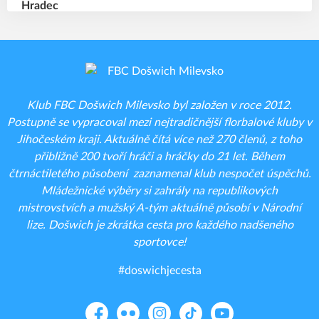
Klub FBC Došwich Milevsko byl založen v roce 2012.
Postupně se vypracoval mezi nejtradičnější florbalové kluby v
Jihočeském kraji. Aktuálně čítá více než 270 členů, z toho
přibližně 200 tvoří hráči a hráčky do 21 let. Během
čtrnáctiletého působení zaznamenal klub nespočet úspěchů.
Mládežnické výběry si zahrály na republikových
mistrovstvích a mužský A-tým aktuálně působí v Národní
lize. Došwich je zkrátka cesta pro každého nadšeného
sportovce!
#doswichjecesta