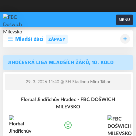
FBC Došwich Milevsko
MENU
Mladší žáci
ZÁPASY
JIHOČESKÁ LIGA MLADŠÍCH ŽÁKŮ, 10. KOLO
29. 3. 2026 11:40
@ SH Stadionu Míru Tábor
Florbal Jindřichův Hradec - FBC DOŠWICH
MILEVSKO