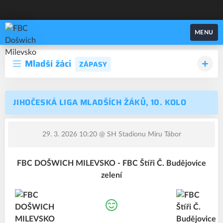
FBC Došwich Milevsko
MENU
Mladší žáci
ZÁPASY
JIHOČESKÁ LIGA MLADŠÍCH ŽÁKŮ, 10. KOLO
29. 3. 2026 10:20
@ SH Stadionu Míru Tábor
FBC DOŠWICH MILEVSKO - FBC Štíři Č. Budějovice
zelení