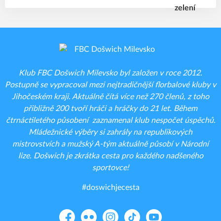
Klub FBC Došwich Milevsko byl založen v roce 2012.
Postupně se vypracoval mezi nejtradičnější florbalové kluby v
Jihočeském kraji. Aktuálně čítá více než 270 členů, z toho
přibližně 200 tvoří hráči a hráčky do 21 let. Během
čtrnáctiletého působení zaznamenal klub nespočet úspěchů.
Mládežnické výběry si zahrály na republikových
mistrovstvích a mužský A-tým aktuálně působí v Národní
lize. Došwich je zkrátka cesta pro každého nadšeného
sportovce!
#doswichjecesta