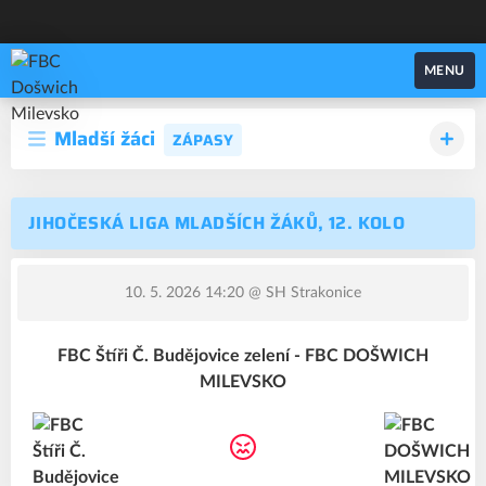
FBC Došwich Milevsko
MENU
Mladší žáci
ZÁPASY
JIHOČESKÁ LIGA MLADŠÍCH ŽÁKŮ, 12. KOLO
10. 5. 2026 14:20
@ SH Strakonice
FBC Štíři Č. Budějovice zelení - FBC DOŠWICH
MILEVSKO