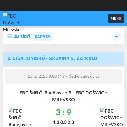
FBC Došwich Milevsko
MENU
Junioři
ZÁPASY
2. LIGA JUNIORŮ - SKUPINA 5, 22. KOLO
15. 2. 2026 9:00
@ SH České Budějovice
FBC Štíři Č. Budějovice B - FBC DOŠWICH
MILEVSKO
3 : 9
1:3,0:3,2:3