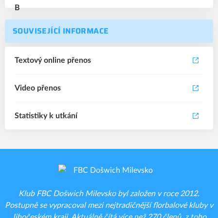
SOUVISEJÍCÍ INFORMACE
Textový online přenos
Video přenos
Statistiky k utkání
Klub FBC Došwich Milevsko byl založen v roce 2012.
Postupně se vypracoval mezi nejtradičnější florbalové kluby v
Jihočeském kraji. Aktuálně čítá více než 270 členů, z toho