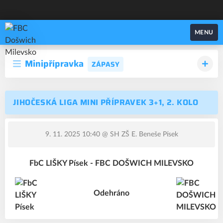
FBC Došwich Milevsko
MENU
Minipřípravka
ZÁPASY
JIHOČESKÁ LIGA MINI PŘÍPRAVEK 3+1, 2. KOLO
9. 11. 2025 10:40
@ SH ZŠ E. Beneše Písek
FbC LIŠKY Písek - FBC DOŠWICH MILEVSKO
Odehráno