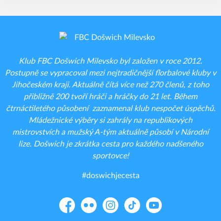
Klub FBC Došwich Milevsko byl založen v roce 2012.
Postupně se vypracoval mezi nejtradičnější florbalové kluby v
Jihočeském kraji. Aktuálně čítá více než 270 členů, z toho
přibližně 200 tvoří hráči a hráčky do 21 let. Během
čtrnáctiletého působení zaznamenal klub nespočet úspěchů.
Mládežnické výběry si zahrály na republikových
mistrovstvích a mužský A-tým aktuálně působí v Národní
lize. Došwich je zkrátka cesta pro každého nadšeného
sportovce!
#doswichjecesta
Facebook
Flickr
Instagram
TikTok
YouTube