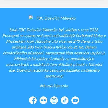
Klub FBC Došwich Milevsko byl založen v roce 2012.
Postupně se vypracoval mezi nejtradičnější florbalové kluby v
Jihočeském kraji. Aktuálně čítá více než 270 členů, z toho
přibližně 200 tvoří hráči a hráčky do 21 let. Během
čtrnáctiletého působení zaznamenal klub nespočet úspěchů.
Mládežnické výběry si zahrály na republikových
mistrovstvích a mužský A-tým aktuálně působí v Národní
lize. Došwich je zkrátka cesta pro každého nadšeného
sportovce!
#doswichjecesta
Facebook
Flickr
Instagram
TikTok
YouTube