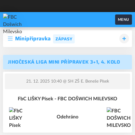
FBC Došwich Milevsko
MENU
Minipřípravka
ZÁPASY
JIHOČESKÁ LIGA MINI PŘÍPRAVEK 3+1, 4. KOLO
21. 12. 2025 10:40
@ SH ZŠ E. Beneše Písek
FbC LIŠKY Písek - FBC DOŠWICH MILEVSKO
Odehráno