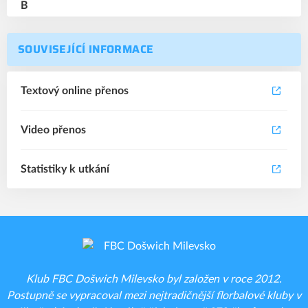
SOUVISEJÍCÍ INFORMACE
Textový online přenos
Video přenos
Statistiky k utkání
Klub FBC Došwich Milevsko byl založen v roce 2012.
Postupně se vypracoval mezi nejtradičnější florbalové kluby v