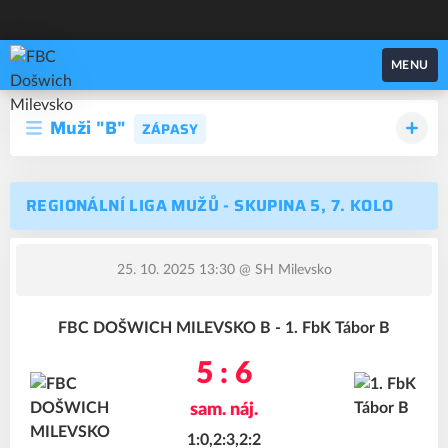
FBC Došwich Milevsko
MENU
Muži "B"
ZÁPASY
REGIONÁLNÍ LIGA MUŽŮ - SKUPINA 5, 7. KOLO
25. 10. 2025 13:30
@ SH Milevsko
FBC DOŠWICH MILEVSKO B - 1. FbK Tábor B
5 : 6
sam. náj.
1:0,2:3,2:2