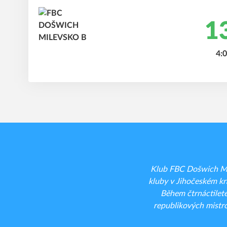
13
4:0
Klub FBC Došwich Mil
kluby v Jihočeském kra
Během čtrnáctilet
republikových mistro