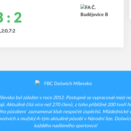
 : 2
,2:0,7:2
evsko byl založen v roce 2012. Postupně se vypracoval mezi nejt
ji. Aktuálně čítá více než 270 členů, z toho přibližně 200 tvoří hr
ého působení zaznamenal klub nespočet úspěchů. Mládežnické vý
vstvích a mužský A-tým aktuálně působí v Národní lize. Došwich
každého nadšeného sportovce!