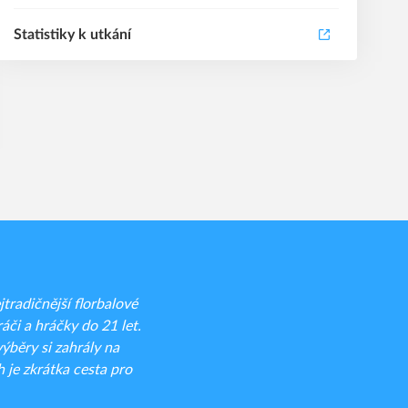
Statistiky k utkání
radičnější florbalové
áči a hráčky do 21 let.
běry si zahrály na
 je zkrátka cesta pro