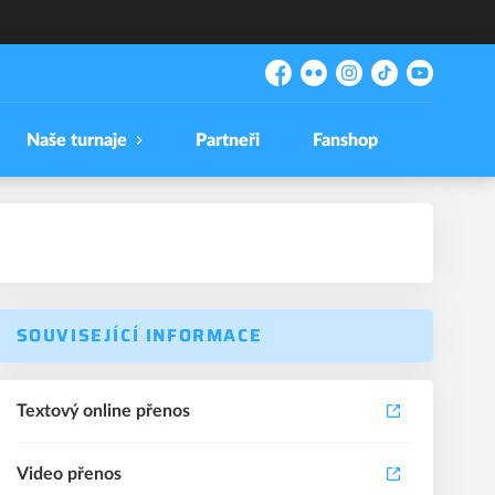
Facebook
Flickr
Instagram
TikTok
YouTube
Naše turnaje
Partneři
Fanshop
SOUVISEJÍCÍ INFORMACE
Textový online přenos
Video přenos