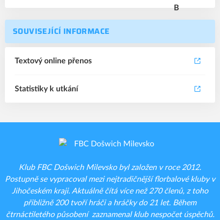
SOUVISEJÍCÍ INFORMACE
Textový online přenos
Statistiky k utkání
Klub FBC Došwich Milevsko byl založen v roce 2012.
Postupně se vypracoval mezi nejtradičnější florbalové kluby v
Jihočeském kraji. Aktuálně čítá více než 270 členů, z toho
přibližně 200 tvoří hráči a hráčky do 21 let. Během
čtrnáctiletého působení zaznamenal klub nespočet úspěchů.