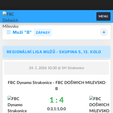
FBC Došwich Milevsko
MENU
Muži "B"
ZÁPASY
REGIONÁLNÍ LIGA MUŽŮ - SKUPINA 5, 13. KOLO
24. 1. 2026 10:30
@ SH Strakonice
FBC Dynamo Strakonice - FBC DOŠWICH MILEVSKO
B
1 : 4
0:3,1:1,0:0