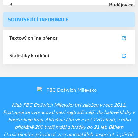
SOUVISEJÍCÍ INFORMACE
Textový online přenos
Statistiky k utkání
Klub FBC Došwich Milevsko byl založen v roce 2012.
Postupně se vypracoval mezi nejtradičnější florbalové kluby v
Jihočeském kraji. Aktuálně čítá více než 270 členů, z toho
přibližně 200 tvoří hráči a hráčky do 21 let. Během
čtrnáctiletého působení zaznamenal klub nespočet úspěchů.