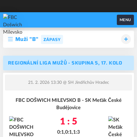
FBC Došwich Milevsko
MENU
Muži "B"
ZÁPASY
REGIONÁLNÍ LIGA MUŽŮ - SKUPINA 5, 17. KOLO
21. 2. 2026 13:30
@ SH Jindřichův Hradec
FBC DOŠWICH MILEVSKO B - SK Meťák České
Budějovice
1 : 5
0:1,0:1,1:3