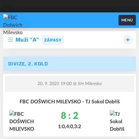
FBC Došwich Milevsko
MENU
Muži "A"
ZÁPASY
DIVIZE, 2. KOLO
20. 9. 2025 19:00
@ SH Milevsko
FBC DOŠWICH MILEVSKO - TJ Sokol Dobříš
8 : 2
1:0,4:0,3:2