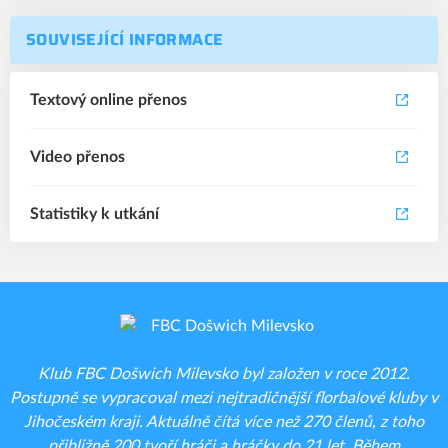
SOUVISEJÍCÍ INFORMACE
Textový online přenos
Video přenos
Statistiky k utkání
Klub FBC Došwich Milevsko byl založen v roce 2012.
Postupně se vypracoval mezi nejtradičnější florbalové kluby v
Jihočeském kraji. Aktuálně čítá více než 270 členů, z toho
přibližně 200 tvoří hráči a hráčky do 21 let. Během