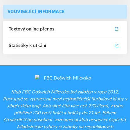
SOUVISEJÍCÍ INFORMACE
Textový online přenos
Statistiky k utkání
Klub FBC Došwich Milevsko byl založen v roce 2012.
Postupně se vypracoval mezi nejtradičnější florbalové kluby v
Jihočeském kraji. Aktuálně čítá více než 270 členů, z toho
přibližně 200 tvoří hráči a hráčky do 21 let. Během
čtrnáctiletého působení zaznamenal klub nespočet úspěchů.
Mládežnické výběry si zahrály na republikových