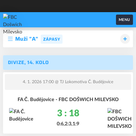
FBC Došwich Milevsko
MENU
Muži "A"
ZÁPASY
DIVIZE, 14. KOLO
4. 1. 2026 17:00
@ TJ Lokomotiva Č. Budějovice
FA Č. Budějovice - FBC DOŠWICH MILEVSKO
3 : 18
0:6,2:3,1:9