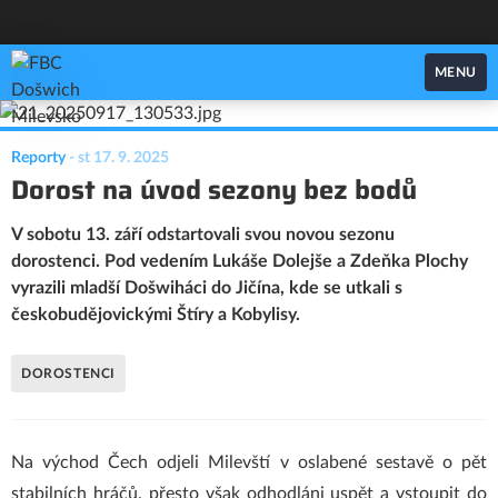
FBC Došwich Milevsko
MENU
Reporty
-
st 17. 9. 2025
Dorost na úvod sezony bez bodů
V sobotu 13. září odstartovali svou novou sezonu
dorostenci. Pod vedením Lukáše Dolejše a Zdeňka Plochy
vyrazili mladší Došwiháci do Jičína, kde se utkali s
českobudějovickými Štíry a Kobylisy.
DOROSTENCI
Na východ Čech odjeli Milevští v oslabené sestavě o pět
stabilních hráčů, přesto však odhodláni uspět a vstoupit do