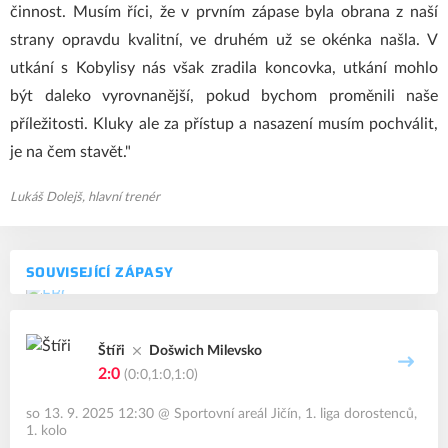
činnost. Musím říci, že v prvním zápase byla obrana z naší
strany opravdu kvalitní, ve druhém už se okénka našla. V
utkání s Kobylisy nás však zradila koncovka, utkání mohlo
být daleko vyrovnanější, pokud bychom proměnili naše
příležitosti. Kluky ale za přístup a nasazení musím pochválit,
je na čem stavět."
Lukáš Dolejš, hlavní trenér
SOUVISEJÍCÍ ZÁPASY
Štíři
Došwich Milevsko
2:0
(0:0,1:0,1:0)
so 13. 9. 2025 12:30
@
Sportovní areál Jičín
,
1. liga dorostenců,
1. kolo