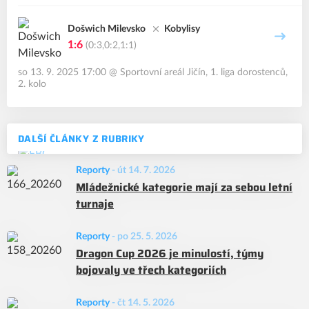
Došwich Milevsko
Kobylisy
1:6
(0:3,0:2,1:1)
so 13. 9. 2025 17:00
@
Sportovní areál Jičín
,
1. liga dorostenců,
2. kolo
DALŠÍ ČLÁNKY Z RUBRIKY
Reporty
-
út 14. 7. 2026
Mládežnické kategorie mají za sebou letní
turnaje
Reporty
-
po 25. 5. 2026
Dragon Cup 2026 je minulostí, týmy
bojovaly ve třech kategoriích
Reporty
-
čt 14. 5. 2026