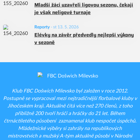
Mladší žáci uzavřeli ligovou sezonu, čekají
je však neligové turnaje
Reporty
-
st 13. 5. 2026
Elévky na závěr předvedly nejlepší výkony
v sezoně
Klub FBC Došwich Milevsko byl založen v roce 2012.
Postupně se vypracoval mezi nejtradičnější florbalové kluby v
Jihočeském kraji. Aktuálně čítá více než 270 členů, z toho
přibližně 200 tvoří hráči a hráčky do 21 let. Během
čtrnáctiletého působení zaznamenal klub nespočet úspěchů.
Mládežnické výběry si zahrály na republikových
mistrovstvích a mužský A-tým aktuálně působí v Národní