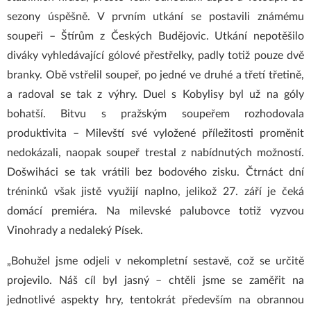
sezony úspěšně. V prvním utkání se postavili známému
soupeři – Štírům z Českých Budějovic. Utkání nepotěšilo
diváky vyhledávající gólové přestřelky, padly totiž pouze dvě
branky. Obě vstřelil soupeř, po jedné ve druhé a třetí třetině,
a radoval se tak z výhry. Duel s Kobylisy byl už na góly
bohatší. Bitvu s pražským soupeřem rozhodovala
produktivita – Milevští své vyložené příležitosti proměnit
nedokázali, naopak soupeř trestal z nabídnutých možností.
Došwiháci se tak vrátili bez bodového zisku. Čtrnáct dní
tréninků však jistě využijí naplno, jelikož 27. září je čeká
domácí premiéra. Na milevské palubovce totiž vyzvou
Vinohrady a nedaleký Písek.
„Bohužel jsme odjeli v nekompletní sestavě, což se určitě
projevilo. Náš cíl byl jasný – chtěli jsme se zaměřit na
jednotlivé aspekty hry, tentokrát především na obrannou