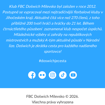
Klub FBC Došwich Milevsko byl založen v roce 2012.
Postupně se vypracoval mezi nejtradičnější florbalové kluby v
Jihočeském kraji. Aktuálně čítá více než 270 členů, z toho
přibližně 200 tvoří hráči a hráčky do 21 let. Během
čtrnáctiletého působení zaznamenal klub nespočet úspěchů.
Mládežnické výběry si zahrály na republikových
mistrovstvích a mužský A-tým aktuálně působí v Národní
lize. Došwich je zkrátka cesta pro každého nadšeného
sportovce!
#doswichjecesta
Facebook
Flickr
Instagram
TikTok
YouTube
FBC Došwich Milevsko © 2026.
Všechna práva vyhrazena