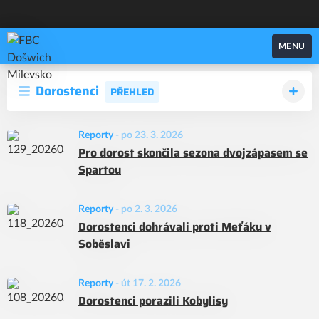
FBC Došwich Milevsko
MENU
Dorostenci
PŘEHLED
Reporty
-
po 23. 3. 2026
Pro dorost skončila sezona dvojzápasem se
Spartou
Reporty
-
po 2. 3. 2026
Dorostenci dohrávali proti Meťáku v
Soběslavi
Reporty
-
út 17. 2. 2026
Dorostenci porazili Kobylisy