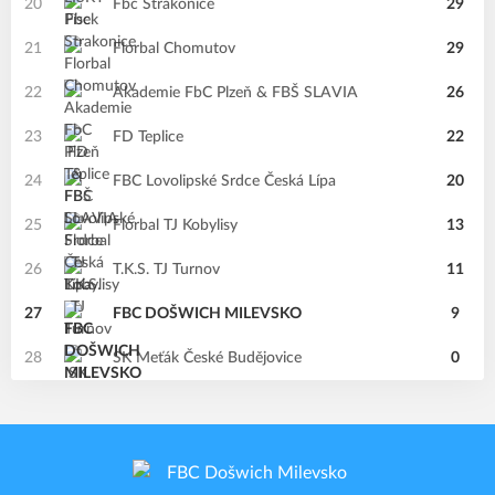
20
Fbc Strakonice
29
21
Florbal Chomutov
29
22
Akademie FbC Plzeň & FBŠ SLAVIA
26
23
FD Teplice
22
24
FBC Lovolipské Srdce Česká Lípa
20
25
Florbal TJ Kobylisy
13
26
T.K.S. TJ Turnov
11
27
FBC DOŠWICH MILEVSKO
9
28
SK Meťák České Budějovice
0