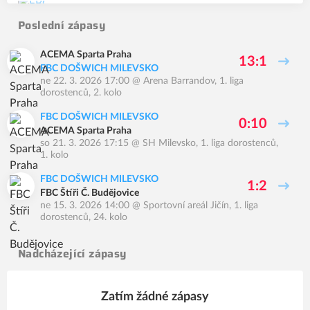
Poslední zápasy
ACEMA Sparta Praha
13:1
FBC DOŠWICH MILEVSKO
ne 22. 3. 2026 17:00
@
Arena Barrandov
,
1. liga
dorostenců, 2. kolo
FBC DOŠWICH MILEVSKO
0:10
ACEMA Sparta Praha
so 21. 3. 2026 17:15
@
SH Milevsko
,
1. liga dorostenců,
1. kolo
FBC DOŠWICH MILEVSKO
1:2
FBC Štíři Č. Budějovice
ne 15. 3. 2026 14:00
@
Sportovní areál Jičín
,
1. liga
dorostenců, 24. kolo
Nadcházející zápasy
Zatím žádné zápasy