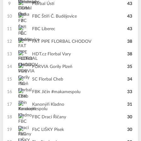
9
Florbal Ústí
43
10
FBC Štíři Č. Budějovice
43
11
FBC Liberec
43
12
FAT PIPE FLORBAL CHODOV
38
13
HDT.cz Florbal Vary
38
14
FORVIA Gorily Plzeň
35
15
SC Florbal Cheb
34
16
FBK Jičín #makamespolu
33
17
Kanonýři Kladno
31
18
FBC Draci Říčany
30
19
FbC LIŠKY Písek
30