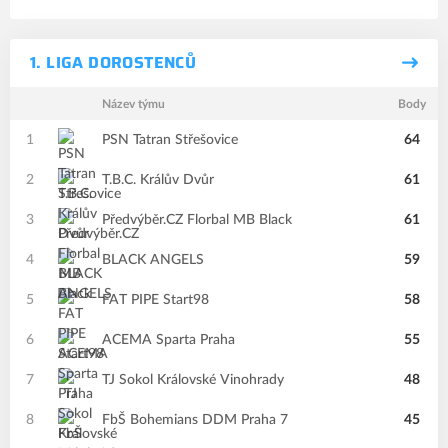
1. LIGA DOROSTENCŮ
Název týmu
Body
1
PSN Tatran Střešovice
64
2
T.B.C. Králův Dvůr
61
3
Předvýběr.CZ Florbal MB Black
61
4
BLACK ANGELS
59
5
FAT PIPE Start98
58
6
ACEMA Sparta Praha
55
7
TJ Sokol Královské Vinohrady
48
8
FbŠ Bohemians DDM Praha 7
45