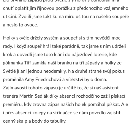
Do prvního zápasu proti Světlé šly holky s odhodláním a
chutí oplatit jim říjnovou porážku z předchozího vzájemného
utkání. Zvolili jsme taktiku na míru ušitou na našeho soupeře
a neslo to ovoce.
Holky skvěle držely systém a soupeř si s tím nevěděl moc
rady. I když soupeř hrál také parádně, tak jsme s ním udrželi
krok a dovedli jsme toto klání do nájezdové loterie, kde
gólmanka Tiff zamkla naší branku na tři západy a holky ze
Světlé jí ani jednou neodemkly. Na druhé straně svůj pokus
proměnila Amy Friedrichová a vítězství bylo doma.
Zajímavostí tohoto zápasu je určitě to, že si náš asistent
trenéra Martin Sedlák díky absenci rozhodčího zažil pískací
premiéru, kdy zrovna zápas našich holek pomáhal pískat. Ale
i přes absenci kolegy na střídačce se nám povedlo zajistit
cenný skalp a body do tabulky.