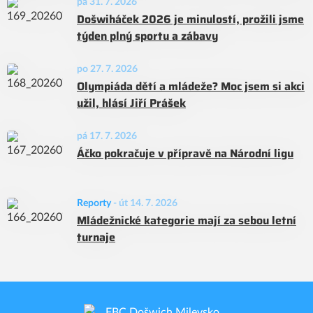
pá 31. 7. 2026
Došwiháček 2026 je minulostí, prožili jsme
týden plný sportu a zábavy
po 27. 7. 2026
Olympiáda dětí a mládeže? Moc jsem si akci
užil, hlásí Jiří Prášek
pá 17. 7. 2026
Áčko pokračuje v přípravě na Národní ligu
Reporty
-
út 14. 7. 2026
Mládežnické kategorie mají za sebou letní
turnaje