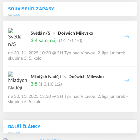
SOUVISEJÍCÍ ZÁPASY
Světlá n/S
Došwich Milevsko
3:4
sam. náj.
(1:2,1:1,1:0)
ne 30. 11. 2025 10:30
@
SH Týn nad Vltavou
,
2. liga juniorek -
skupina 5, 5. kolo
Mladých Nadějí
Došwich Milevsko
3:5
(1:3,1:0,1:2)
ne 30. 11. 2025 13:30
@
SH Týn nad Vltavou
,
2. liga juniorek -
skupina 5, 5. kolo
DALŠÍ ČLÁNKY