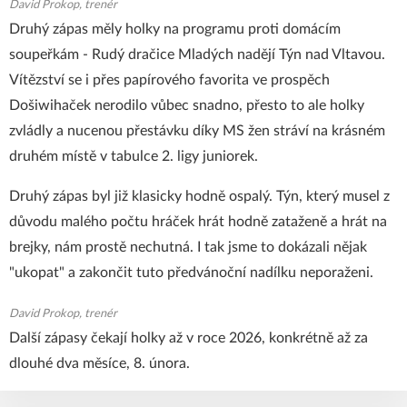
David Prokop, trenér
Druhý zápas měly holky na programu proti domácím
soupeřkám - Rudý dračice Mladých nadějí Týn nad Vltavou.
Vítězství se i přes papírového favorita ve prospěch
Došiwihaček nerodilo vůbec snadno, přesto to ale holky
zvládly a nucenou přestávku díky MS žen stráví na krásném
druhém místě v tabulce 2. ligy juniorek.
Druhý zápas byl již klasicky hodně ospalý. Týn, který musel z
důvodu malého počtu hráček hrát hodně zataženě a hrát na
brejky, nám prostě nechutná. I tak jsme to dokázali nějak
"ukopat" a zakončit tuto předvánoční nadílku neporaženi.
David Prokop, trenér
Další zápasy čekají holky až v roce 2026, konkrétně až za
dlouhé dva měsíce, 8. února.