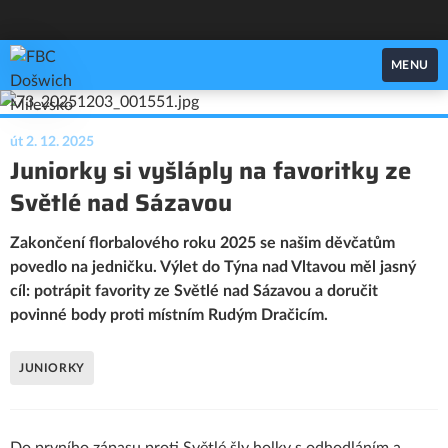
FBC Došwich Milevsko
MENU
út 2. 12. 2025
Juniorky si vyšláply na favoritky ze
Světlé nad Sázavou
Zakončení florbalového roku 2025 se našim děvčatům
povedlo na jedničku. Výlet do Týna nad Vltavou měl jasný
cíl: potrápit favority ze Světlé nad Sázavou a doručit
povinné body proti místním Rudým Dračicím.
JUNIORKY