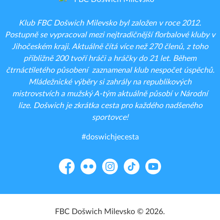
Klub FBC Došwich Milevsko byl založen v roce 2012.
Postupně se vypracoval mezi nejtradičnější florbalové kluby v
Jihočeském kraji. Aktuálně čítá více než 270 členů, z toho
přibližně 200 tvoří hráči a hráčky do 21 let. Během
čtrnáctiletého působení zaznamenal klub nespočet úspěchů.
Mládežnické výběry si zahrály na republikových
mistrovstvích a mužský A-tým aktuálně působí v Národní
lize. Došwich je zkrátka cesta pro každého nadšeného
sportovce!
#doswichjecesta
Facebook
Flickr
Instagram
TikTok
YouTube
FBC Došwich Milevsko © 2026.