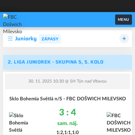
FBC Došwich Milevsko
MENU
Juniorky
ZÁPASY
2. LIGA JUNIOREK - SKUPINA 5, 5. KOLO
30. 11. 2025 10:30
@ SH Týn nad Vltavou
Sklo Bohemia Světlá n/S - FBC DOŠWICH MILEVSKO
3 : 4
sam. náj.
1:2,1:1,1:0