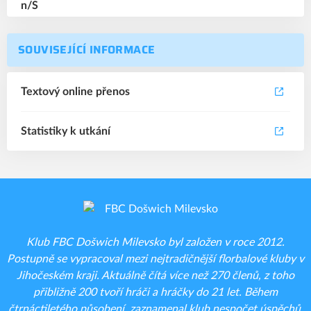
SOUVISEJÍCÍ INFORMACE
Textový online přenos
Statistiky k utkání
Klub FBC Došwich Milevsko byl založen v roce 2012.
Postupně se vypracoval mezi nejtradičnější florbalové kluby v
Jihočeském kraji. Aktuálně čítá více než 270 členů, z toho
přibližně 200 tvoří hráči a hráčky do 21 let. Během
čtrnáctiletého působení zaznamenal klub nespočet úspěchů.