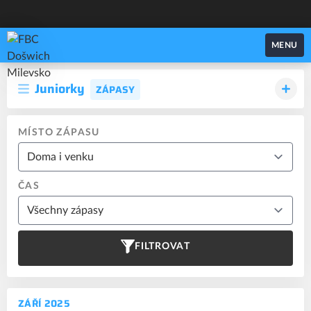
FBC Došwich Milevsko
MENU
Juniorky
ZÁPASY
MÍSTO ZÁPASU
ČAS
FILTROVAT
ZÁŘÍ 2025