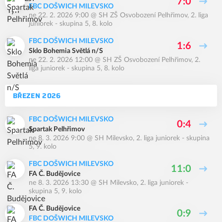
7:0
FBC DOŠWICH MILEVSKO
ne 22. 2. 2026 9:00
@
SH ZŠ Osvobození Pelhřimov
,
2. liga
juniorek - skupina 5, 8. kolo
FBC DOŠWICH MILEVSKO
1:6
Sklo Bohemia Světlá n/S
ne 22. 2. 2026 12:00
@
SH ZŠ Osvobození Pelhřimov
,
2.
liga juniorek - skupina 5, 8. kolo
BŘEZEN 2026
FBC DOŠWICH MILEVSKO
0:4
Spartak Pelhřimov
ne 8. 3. 2026 9:00
@
SH Milevsko
,
2. liga juniorek - skupina
5, 9. kolo
FBC DOŠWICH MILEVSKO
11:0
FA Č. Budějovice
ne 8. 3. 2026 13:30
@
SH Milevsko
,
2. liga juniorek -
skupina 5, 9. kolo
FA Č. Budějovice
0:9
FBC DOŠWICH MILEVSKO