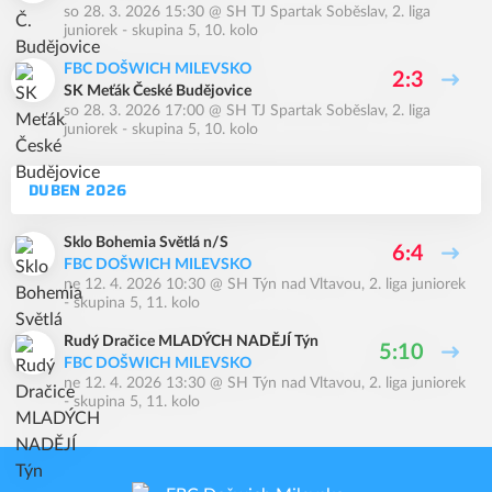
so 28. 3. 2026 15:30
@
SH TJ Spartak Soběslav
,
2. liga
juniorek - skupina 5, 10. kolo
FBC DOŠWICH MILEVSKO
2:3
SK Meťák České Budějovice
so 28. 3. 2026 17:00
@
SH TJ Spartak Soběslav
,
2. liga
juniorek - skupina 5, 10. kolo
DUBEN 2026
Sklo Bohemia Světlá n/S
6:4
FBC DOŠWICH MILEVSKO
ne 12. 4. 2026 10:30
@
SH Týn nad Vltavou
,
2. liga juniorek
- skupina 5, 11. kolo
Rudý Dračice MLADÝCH NADĚJÍ Týn
5:10
FBC DOŠWICH MILEVSKO
ne 12. 4. 2026 13:30
@
SH Týn nad Vltavou
,
2. liga juniorek
- skupina 5, 11. kolo