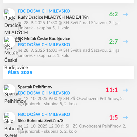
FBC DOŠWICH MILEVSKO
6:2
Rudý Dračice MLADÝCH NADĚJÍ Týn
ne 28. 9. 2025 11:30
@
SH Světlá nad Sázavou
,
2. liga
juniorek - skupina 5, 1. kolo
SK Meťák České Budějovice
2:7
FBC DOŠWICH MILEVSKO
ne 28. 9. 2025 16:00
@
SH Světlá nad Sázavou
,
2. liga
juniorek - skupina 5, 1. kolo
ŘÍJEN 2025
Spartak Pelhřimov
11:1
FBC DOŠWICH MILEVSKO
ne 12. 10. 2025 9:00
@
SH ZŠ Osvobození Pelhřimov
,
2.
liga juniorek - skupina 5, 2. kolo
FBC DOŠWICH MILEVSKO
1:5
Sklo Bohemia Světlá n/S
ne 12. 10. 2025 12:00
@
SH ZŠ Osvobození Pelhřimov
,
2.
liga juniorek - skupina 5, 2. kolo