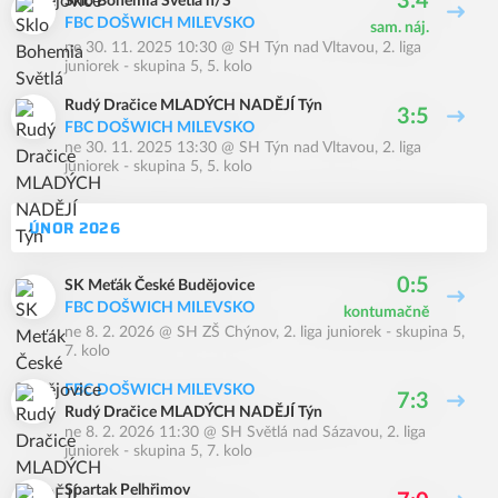
3:4
Sklo Bohemia Světlá n/S
FBC DOŠWICH MILEVSKO
sam. náj.
ne 30. 11. 2025 10:30
@
SH Týn nad Vltavou
,
2. liga
juniorek - skupina 5, 5. kolo
Rudý Dračice MLADÝCH NADĚJÍ Týn
3:5
FBC DOŠWICH MILEVSKO
ne 30. 11. 2025 13:30
@
SH Týn nad Vltavou
,
2. liga
juniorek - skupina 5, 5. kolo
ÚNOR 2026
0:5
SK Meťák České Budějovice
FBC DOŠWICH MILEVSKO
kontumačně
ne 8. 2. 2026
@
SH ZŠ Chýnov
,
2. liga juniorek - skupina 5,
7. kolo
FBC DOŠWICH MILEVSKO
7:3
Rudý Dračice MLADÝCH NADĚJÍ Týn
ne 8. 2. 2026 11:30
@
SH Světlá nad Sázavou
,
2. liga
juniorek - skupina 5, 7. kolo
Spartak Pelhřimov