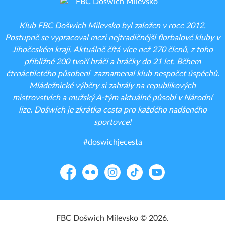
Klub FBC Došwich Milevsko byl založen v roce 2012.
Postupně se vypracoval mezi nejtradičnější florbalové kluby v
Jihočeském kraji. Aktuálně čítá více než 270 členů, z toho
přibližně 200 tvoří hráči a hráčky do 21 let. Během
čtrnáctiletého působení zaznamenal klub nespočet úspěchů.
Mládežnické výběry si zahrály na republikových
mistrovstvích a mužský A-tým aktuálně působí v Národní
lize. Došwich je zkrátka cesta pro každého nadšeného
sportovce!
#doswichjecesta
Facebook
Flickr
Instagram
TikTok
YouTube
FBC Došwich Milevsko © 2026.