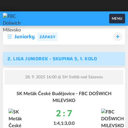
FBC Došwich Milevsko
MENU
Juniorky
ZÁPASY
2. LIGA JUNIOREK - SKUPINA 5, 1. KOLO
28. 9. 2025 16:00
@ SH Světlá nad Sázavou
SK Meťák České Budějovice - FBC DOŠWICH
MILEVSKO
2 : 7
1:4,1:3,0:0