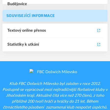
SOUVISEJÍCÍ INFORMACE
Textový online přenos
Statistiky k utkání
Klub FBC Došwich Milevsko byl založen v roce 2012.
Postupně se vypracoval mezi nejtradičnější florbalové kluby v
Jihočeském kraji. Aktuálně čítá více než 270 členů, z toho
přibližně 200 tvoří hráči a hráčky do 21 let. Během
čtrnáctiletého působení zaznamenal klub nespočet úspěchů.