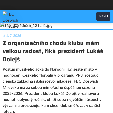
FBC Došwich Milevsko
MENU
st 1. 7. 2026
Z organizačního chodu klubu mám
velkou radost, říká prezident Lukáš
Dolejš
Postup mužského áčka do Národní ligy, šesté místo v
hodnocení Českého florbalu v programu PP3, rostoucí
členská základna i další rozvoj mládeže. FBC Došwich
Milevsko má za sebou mimořádně úspěšnou sezonu
2025/2026. Prezident klubu Lukáš Dolejš v rozhovoru
hodnotí uplynulý ročník, ohlíží se za největšími úspěchy i
výzvami a prozrazuje, kam chce klub směřovat v dalších
letech.