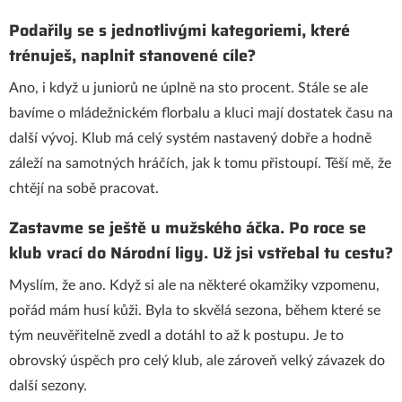
Podařily se s jednotlivými kategoriemi, které
trénuješ, naplnit stanovené cíle?
Ano, i když u juniorů ne úplně na sto procent. Stále se ale
bavíme o mládežnickém florbalu a kluci mají dostatek času na
další vývoj. Klub má celý systém nastavený dobře a hodně
záleží na samotných hráčích, jak k tomu přistoupí. Těší mě, že
chtějí na sobě pracovat.
Zastavme se ještě u mužského áčka. Po roce se
klub vrací do Národní ligy. Už jsi vstřebal tu cestu?
Myslím, že ano. Když si ale na některé okamžiky vzpomenu,
pořád mám husí kůži. Byla to skvělá sezona, během které se
tým neuvěřitelně zvedl a dotáhl to až k postupu. Je to
obrovský úspěch pro celý klub, ale zároveň velký závazek do
další sezony.