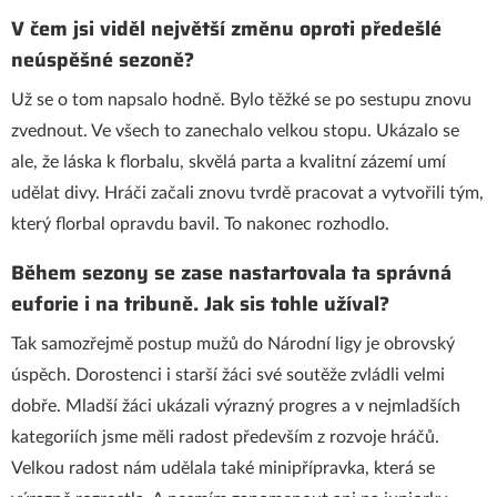
V čem jsi viděl největší změnu oproti předešlé
neúspěšné sezoně?
Už se o tom napsalo hodně. Bylo těžké se po sestupu znovu
zvednout. Ve všech to zanechalo velkou stopu. Ukázalo se
ale, že láska k florbalu, skvělá parta a kvalitní zázemí umí
udělat divy. Hráči začali znovu tvrdě pracovat a vytvořili tým,
který florbal opravdu bavil. To nakonec rozhodlo.
Během sezony se zase nastartovala ta správná
euforie i na tribuně. Jak sis tohle užíval?
Tak samozřejmě postup mužů do Národní ligy je obrovský
úspěch. Dorostenci i starší žáci své soutěže zvládli velmi
dobře. Mladší žáci ukázali výrazný progres a v nejmladších
kategoriích jsme měli radost především z rozvoje hráčů.
Velkou radost nám udělala také minipřípravka, která se