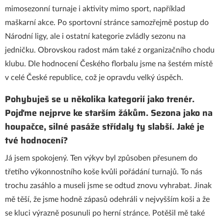
mimosezonní turnaje i aktivity mimo sport, například
maškarní akce. Po sportovní stránce samozřejmě postup do
Národní ligy, ale i ostatní kategorie zvládly sezonu na
jedničku. Obrovskou radost mám také z organizačního chodu
klubu. Dle hodnocení Českého florbalu jsme na šestém místě
v celé České republice, což je opravdu velký úspěch.
Pohybuješ se u několika kategorií jako trenér.
Pojďme nejprve ke starším žákům. Sezona jako na
houpačce, silné pasáže střídaly ty slabší. Jaké je
tvé hodnocení?
Já jsem spokojený. Ten výkyv byl způsoben přesunem do
třetího výkonnostního koše kvůli pořádání turnajů. To nás
trochu zasáhlo a museli jsme se odtud znovu vyhrabat. Jinak
mě těší, že jsme hodně zápasů odehráli v nejvyšším koši a že
se kluci výrazně posunuli po herní stránce. Potěšil mě také