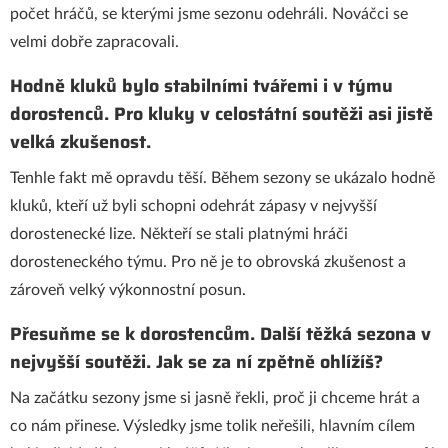
počet hráčů, se kterými jsme sezonu odehráli. Nováčci se
velmi dobře zapracovali.
Hodně kluků bylo stabilními tvářemi i v týmu
dorostenců. Pro kluky v celostátní soutěži asi jistě
velká zkušenost.
Tenhle fakt mě opravdu těší. Během sezony se ukázalo hodně
kluků, kteří už byli schopni odehrát zápasy v nejvyšší
dorostenecké lize. Někteří se stali platnými hráči
dorosteneckého týmu. Pro ně je to obrovská zkušenost a
zároveň velký výkonnostní posun.
Přesuňme se k dorostencům. Další těžká sezona v
nejvyšší soutěži. Jak se za ní zpětně ohlížíš?
Na začátku sezony jsme si jasně řekli, proč ji chceme hrát a
co nám přinese. Výsledky jsme tolik neřešili, hlavním cílem