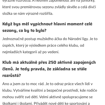
výrazně rozrostla. A nesmím zapomenout ani na juniorky,
které svou premiérovou sezonu zvládly skvěle a celá dívčí
složka se nám výrazně rozšířila.
Když bys měl vypíchnout hlavní moment celé
sezony, co by to bylo?
Jednoznačně postup mužského áčka do Národní ligy. Je to
úspěch, který je výsledkem práce celého klubu, od
nejmladších kategorií až po vedení.
Klub má aktuálně přes 250 aktivně zapojených
členů. Je tedy pravda, že základna se stále
rozrůstá?
Ano a jsem za to moc rád. Je to odraz práce všech lidí v
klubu. Vytváříme kvalitní a bezpečné prostředí, kde rodiče
mohou svěřit své děti. Velmi aktivně spolupracujeme se
školkami i školami. Přivádět nové děti ke sportování a