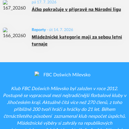
pá 17. 7. 2026
Áčko pokračuje v přípravě na Národní ligu
Reporty
-
út 14. 7. 2026
Mládežnické kategorie mají za sebou letní
turnaje
Klub FBC Došwich Milevsko byl založen v roce 2012.
Postupně se vypracoval mezi nejtradičnější florbalové kluby v
Jihočeském kraji. Aktuálně čítá více než 270 členů, z toho
přibližně 200 tvoří hráči a hráčky do 21 let. Během
čtrnáctiletého působení zaznamenal klub nespočet úspěchů.
Mládežnické výběry si zahrály na republikových