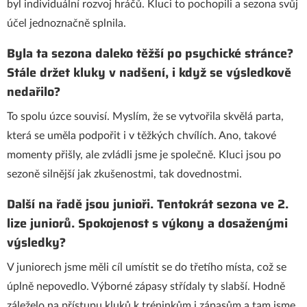
byl individuální rozvoj hráčů. Kluci to pochopili a sezona svůj
účel jednoznačně splnila.
Byla ta sezona daleko těžší po psychické stránce?
Stále držet kluky v nadšení, i když se výsledkově
nedařilo?
To spolu úzce souvisí. Myslím, že se vytvořila skvělá parta,
která se uměla podpořit i v těžkých chvílích. Ano, takové
momenty přišly, ale zvládli jsme je společně. Kluci jsou po
sezoně silnější jak zkušenostmi, tak dovednostmi.
Další na řadě jsou junioři. Tentokrát sezona ve 2.
lize juniorů. Spokojenost s výkony a dosaženými
výsledky?
V juniorech jsme měli cíl umístit se do třetího místa, což se
úplně nepovedlo. Výborné zápasy střídaly ty slabší. Hodně
záleželo na přístupu kluků k tréninkům i zápasům a tam jsme