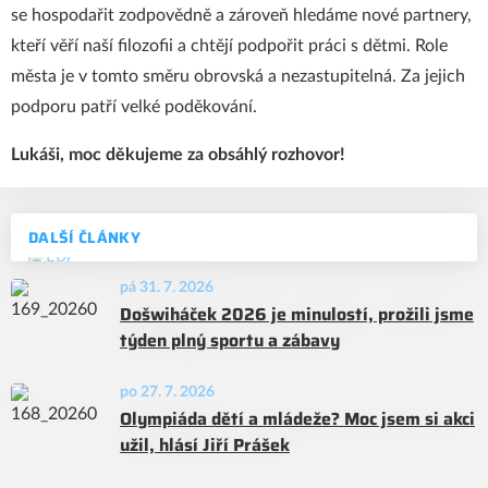
se hospodařit zodpovědně a zároveň hledáme nové partnery,
kteří věří naší filozofii a chtějí podpořit práci s dětmi. Role
města je v tomto směru obrovská a nezastupitelná. Za jejich
podporu patří velké poděkování.
Lukáši, moc děkujeme za obsáhlý rozhovor!
DALŠÍ ČLÁNKY
pá 31. 7. 2026
Došwiháček 2026 je minulostí, prožili jsme
týden plný sportu a zábavy
po 27. 7. 2026
Olympiáda dětí a mládeže? Moc jsem si akci
užil, hlásí Jiří Prášek