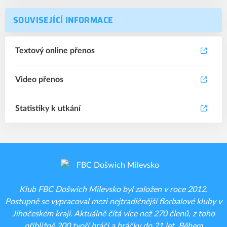
SOUVISEJÍCÍ INFORMACE
Textový online přenos
Video přenos
Statistiky k utkání
Klub FBC Došwich Milevsko byl založen v roce 2012.
Postupně se vypracoval mezi nejtradičnější florbalové kluby v
Jihočeském kraji. Aktuálně čítá více než 270 členů, z toho
přibližně 200 tvoří hráči a hráčky do 21 let. Během