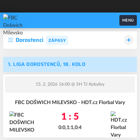
FBC Došwich Milevsko
MENU
Dorostenci
ZÁPASY
1. LIGA DOROSTENCŮ, 18. KOLO
15. 2. 2026 16:00
@ SH TJ Kobylisy
FBC DOŠWICH MILEVSKO - HDT.cz Florbal Vary
1 : 5
0:0,1:1,0:4